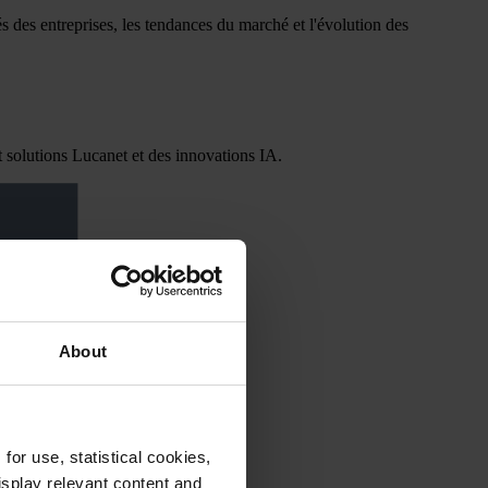
s des entreprises, les tendances du marché et l'évolution des
 solutions Lucanet et des innovations IA.
About
or use, statistical cookies,
splay relevant content and