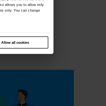
lso allows you to allow only
this only. You can change
he European Court of Justice
ds. There is a particular risk
Allow all cookies