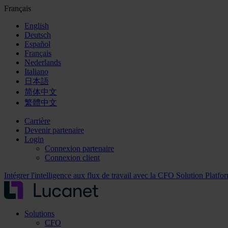
Français
English
Deutsch
Español
Français
Nederlands
Italiano
日本語
简体中文
繁體中文
Carrière
Devenir partenaire
Login
Connexion partenaire
Connexion client
Intégrer l'intelligence aux flux de travail avec la CFO Solution Platfo
Solutions
CFO