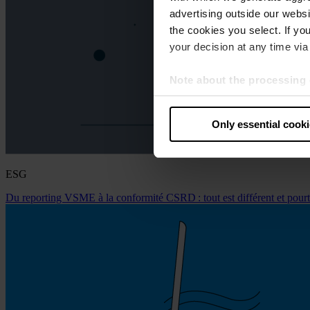
advertising outside our websit
the cookies you select. If you
your decision at any time via 
Note about the processing 
By clicking “Allow all cookie
judges the USA to be a countr
Only essential cook
that your data may be proces
ESG
Du reporting VSME à la conformité CSRD : tout est différent et pourt