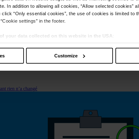
e. In addition to allowing all cookies, “Allow selected cookies” a
 click “Only essential cookies”, the use of cookies is limited to 
“Cookie settings” in the footer.
of your data collected on this website in the USA
:
s” you also agree that your data will be processed in the USA. T
y with a level of data protection that is inadequate by EU standar
ies
Customize
sed by US authorities.
ant rien n’a changé