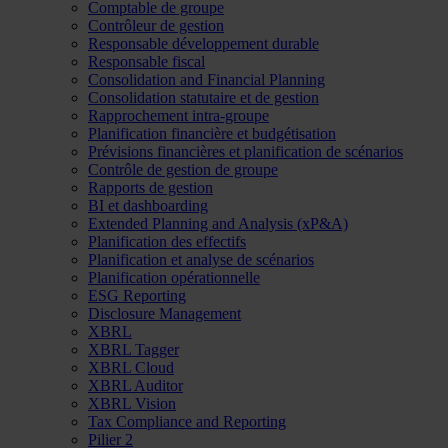
Comptable de groupe
Contrôleur de gestion
Responsable développement durable
Responsable fiscal
Consolidation and Financial Planning
Consolidation statutaire et de gestion
Rapprochement intra-groupe
Planification financière et budgétisation
Prévisions financières et planification de scénarios
Contrôle de gestion de groupe
Rapports de gestion
BI et dashboarding
Extended Planning and Analysis (xP&A)
Planification des effectifs
Planification et analyse de scénarios
Planification opérationnelle
ESG Reporting
Disclosure Management
XBRL
XBRL Tagger
XBRL Cloud
XBRL Auditor
XBRL Vision
Tax Compliance and Reporting
Pilier 2