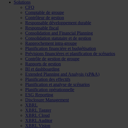
Solutions
CFO
Comptable de groupe
Contrôleur de gestion
Responsable développement durable
Responsable fiscal
Consolidation and Financial Planning
Consolidation statutaire et de gestion
Rapprochement intra-groupe
Planification financière et budgétisation
Prévisions financières et planification de scénarios
Contrôle de gestion de groupe
Rapports de gestion
BI et dashboarding
Extended Planning and Analysis (xP&A)
Planification des effectifs
Planification et analyse de scénarios
Planification opérationnelle
ESG Reporting
Disclosure Management
XBRL
XBRL Tagger
XBRL Cloud
XBRL Auditor
XBRL Vision