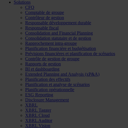
Solutions
CFO
Comptable de groupe
Contrôleur de gestion
Responsable développement durable
Responsable fiscal
Consolidation and Financial Planning
Consolidation statutaire et de gestion
Rapprochement intra-groupe
Planification financière et budgétisation
Prévisions financières et planification de scénarios
Contrôle de gestion de groupe
Rapports de gestion
BI et dashboarding
Extended Planning and Analysis (xP&A)
Planification des effectifs
Planification et analyse de scénarios
Planification opérationnelle
ESG Reporting
Disclosure Management
XBRL
XBRL Tagger
XBRL Cloud
XBRL Auditor
XBRL Vision