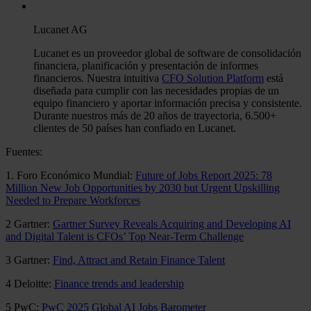
Lucanet AG
Lucanet es un proveedor global de software de consolidación
financiera, planificación y presentación de informes
financieros. Nuestra intuitiva
CFO Solution Platform
está
diseñada para cumplir con las necesidades propias de un
equipo financiero y aportar información precisa y consistente.
Durante nuestros más de 20 años de trayectoria, 6.500+
clientes de 50 países han confiado en Lucanet.
Fuentes:
1. Foro Económico Mundial:
Future of Jobs Report 2025: 78
Million New Job Opportunities by 2030 but Urgent Upskilling
Needed to Prepare Workforces
2 Gartner:
Gartner Survey Reveals Acquiring and Developing AI
and Digital Talent is CFOs’ Top Near-Term Challenge
3 Gartner:
Find, Attract and Retain Finance Talent
4 Deloitte:
Finance trends and leadership
5 PwC:
PwC 2025 Global AI Jobs Barometer