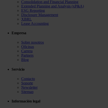
Consolidation and Financial Planning
Extended Planning and Analysis (xP&A)
ESG Reporting
Disclosure Management
XBRL
Lease Accounting
Empresa
Sobre nosotros
Oficinas
Carrera
Partners
Blog
Servicio
Contacto
Soporte
Newsletter
Sitemap
Información legal