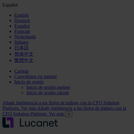
Español
English
Deutsch
Español
Français
Nederlands
Italiano
日本語
简体中文
繁體中文
Carrera
Conviértase en partner
Inicio de sesión
Inicio de sesión partner
Inicio de sesión cliente
Añade inteligencia a tus flujos de trabajo con la CFO Solution
Platform. Ver más
Añade inteligencia a tus flujos de trabajo con la
CFO Solution Platform. Ver más
×