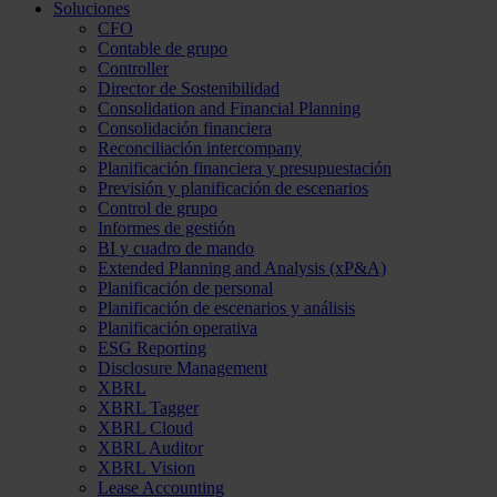
Soluciones
CFO
Contable de grupo
Controller
Director de Sostenibilidad
Consolidation and Financial Planning
Consolidación financiera
Reconciliación intercompany
Planificación financiera y presupuestación
Previsión y planificación de escenarios
Control de grupo
Informes de gestión
BI y cuadro de mando
Extended Planning and Analysis (xP&A)
Planificación de personal
Planificación de escenarios y análisis
Planificación operativa
ESG Reporting
Disclosure Management
XBRL
XBRL Tagger
XBRL Cloud
XBRL Auditor
XBRL Vision
Lease Accounting