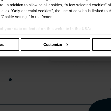
e. In addition to allowing all cookies, “Allow selected cookies” a
 click “Only essential cookies”, the use of cookies is limited to 
“Cookie settings” in the footer.
of your data collected on this website in the USA
:
s” you also agree that your data will be processed in the USA. T
y with a level of data protection that is inadequate by EU standar
ies
Customize
sed by US authorities.