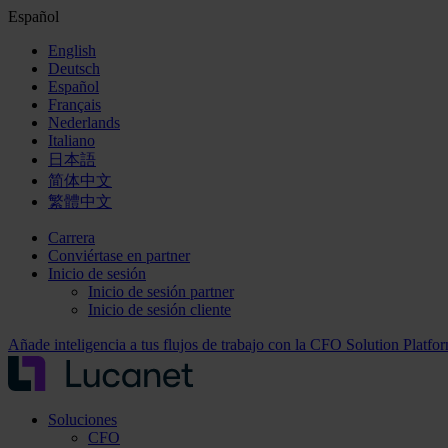
Español
English
Deutsch
Español
Français
Nederlands
Italiano
日本語
简体中文
繁體中文
Carrera
Conviértase en partner
Inicio de sesión
Inicio de sesión partner
Inicio de sesión cliente
Añade inteligencia a tus flujos de trabajo con la CFO Solution Platf
Soluciones
CFO