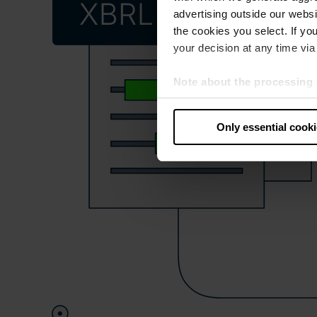
advertising outside our websit
the cookies you select. If you
your decision at any time via 
Note about the processing 
By clicking “Allow all cookie
judges the USA to be a countr
Only essential cook
that your data may be proces