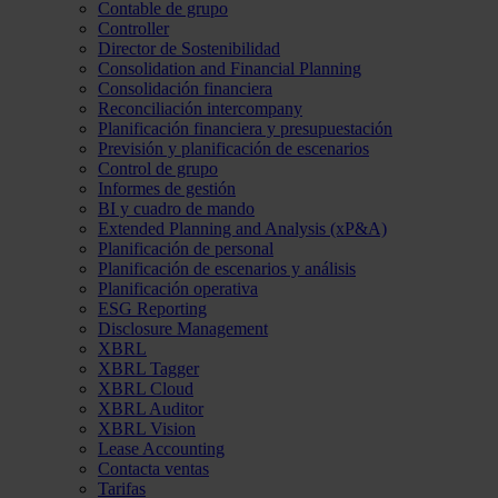
Contable de grupo
Controller
Director de Sostenibilidad
Consolidation and Financial Planning
Consolidación financiera
Reconciliación intercompany
Planificación financiera y presupuestación
Previsión y planificación de escenarios
Control de grupo
Informes de gestión
BI y cuadro de mando
Extended Planning and Analysis (xP&A)
Planificación de personal
Planificación de escenarios y análisis
Planificación operativa
ESG Reporting
Disclosure Management
XBRL
XBRL Tagger
XBRL Cloud
XBRL Auditor
XBRL Vision
Lease Accounting
Contacta ventas
Tarifas