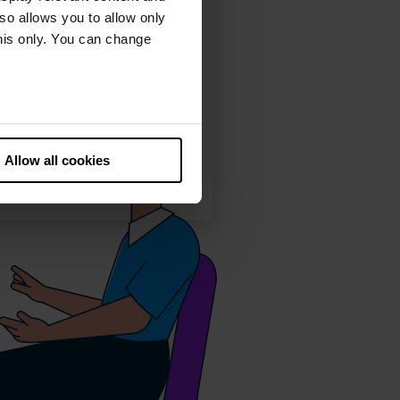
lso allows you to allow only
this only. You can change
he European Court of Justice
ds. There is a particular risk
Allow all cookies