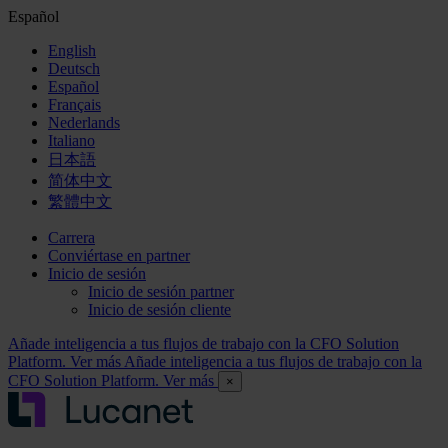
Español
English
Deutsch
Español
Français
Nederlands
Italiano
日本語
简体中文
繁體中文
Carrera
Conviértase en partner
Inicio de sesión
Inicio de sesión partner
Inicio de sesión cliente
Añade inteligencia a tus flujos de trabajo con la CFO Solution
Platform. Ver más
Añade inteligencia a tus flujos de trabajo con la
CFO Solution Platform. Ver más
×