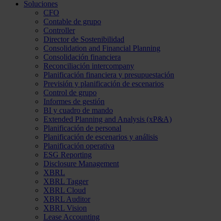
Soluciones
CFO
Contable de grupo
Controller
Director de Sostenibilidad
Consolidation and Financial Planning
Consolidación financiera
Reconciliación intercompany
Planificación financiera y presupuestación
Previsión y planificación de escenarios
Control de grupo
Informes de gestión
BI y cuadro de mando
Extended Planning and Analysis (xP&A)
Planificación de personal
Planificación de escenarios y análisis
Planificación operativa
ESG Reporting
Disclosure Management
XBRL
XBRL Tagger
XBRL Cloud
XBRL Auditor
XBRL Vision
Lease Accounting