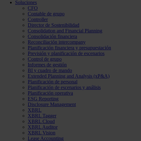
Soluciones
CFO
Contable de grupo
Controller
Director de Sostenibilidad
Consolidation and Financial Planning
Consolidación financiera
Reconciliación intercompany
Planificación financiera y presupuestación
Previsión y planificación de escenarios
Control de grupo
Informes de gestión
BI y cuadro de mando
Extended Planning and Analysis (xP&A)
Planificación de personal
Planificación de escenarios y análisis
Planificación operativa
ESG Reporting
Disclosure Management
XBRL
XBRL Tagger
XBRL Cloud
XBRL Auditor
XBRL Vision
Lease Accounting