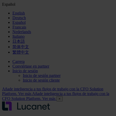
Español
English
Deutsch
Español
Français
Nederlands
Italiano
日本語
简体中文
繁體中文
Carrera
Conviértase en partner
Inicio de sesión
Inicio de sesión partner
Inicio de sesión cliente
Añade inteligencia a tus flujos de trabajo con la CFO Solution
Platform. Ver más
Añade inteligencia a tus flujos de trabajo con la
CFO Solution Platform. Ver más
×