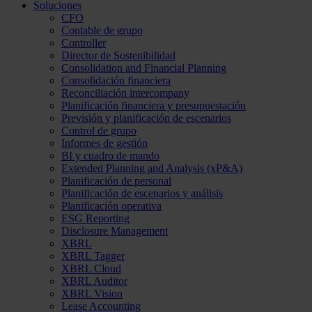
Soluciones
CFO
Contable de grupo
Controller
Director de Sostenibilidad
Consolidation and Financial Planning
Consolidación financiera
Reconciliación intercompany
Planificación financiera y presupuestación
Previsión y planificación de escenarios
Control de grupo
Informes de gestión
BI y cuadro de mando
Extended Planning and Analysis (xP&A)
Planificación de personal
Planificación de escenarios y análisis
Planificación operativa
ESG Reporting
Disclosure Management
XBRL
XBRL Tagger
XBRL Cloud
XBRL Auditor
XBRL Vision
Lease Accounting