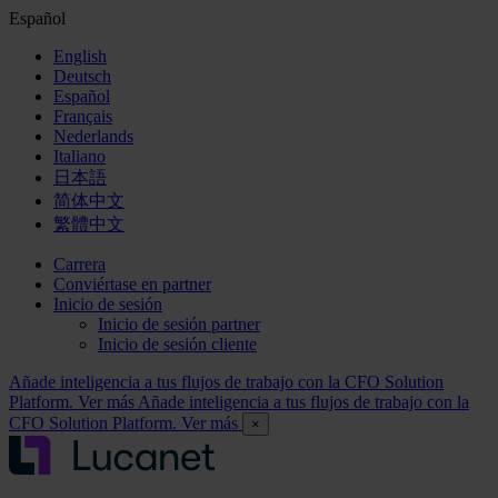
Español
English
Deutsch
Español
Français
Nederlands
Italiano
日本語
简体中文
繁體中文
Carrera
Conviértase en partner
Inicio de sesión
Inicio de sesión partner
Inicio de sesión cliente
Añade inteligencia a tus flujos de trabajo con la CFO Solution
Platform. Ver más
Añade inteligencia a tus flujos de trabajo con la
CFO Solution Platform. Ver más
×