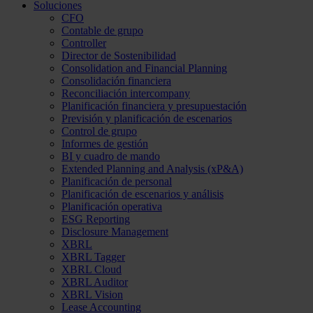
Soluciones
CFO
Contable de grupo
Controller
Director de Sostenibilidad
Consolidation and Financial Planning
Consolidación financiera
Reconciliación intercompany
Planificación financiera y presupuestación
Previsión y planificación de escenarios
Control de grupo
Informes de gestión
BI y cuadro de mando
Extended Planning and Analysis (xP&A)
Planificación de personal
Planificación de escenarios y análisis
Planificación operativa
ESG Reporting
Disclosure Management
XBRL
XBRL Tagger
XBRL Cloud
XBRL Auditor
XBRL Vision
Lease Accounting