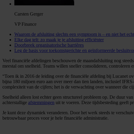
Carsten Gerger
VP Finance
Waarom de afsluiting slechts een symptoom is – en niet het ec
Elke dag telt: zo maak je je afsluiting efficiënter
Doorbreek organisatorische barrières
Leg de basis voor toekomstgerichte en geïnformeerde besluitv
Veel financiële afdelingen beschouwen de maandafsluiting nog steeds 
meestal om snelheid. Teams willen sneller consolideren, controleren e
Toen ik in 2016 de leiding over de financiële afdeling bij Lucanet
bijna 180 miljoen euro aan over meer dan tien landen, inclusief IFRS-
complexiteit van de cijfers; het is de verwachting over wanneer die ci
Snelheid alleen lost echter geen structureel probleem op. De duur van
achterstallige
afstemmingen
uit te voeren. Deze tijdsbesteding geeft p
Je kunt deze dynamiek veranderen. Door het werk steeds te verschuiven
betrouwbaar proces voor je hele financiële administratie.