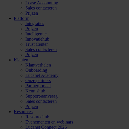
Lease Accounting
Sales contacteren
Prijzen
Platform
Integraties
Prijzen
Intelligentie
Innovatiehub
Trust Center
Sales contacteren
Prijzen
Klanten
Klantverhalen
Onboarding
Lucanet Academy
Onze partners
Partnerportaal
Kennishub
Support-aanvraag
Sales contacteren
Prijzen
Resources
Resourcehub
Evenementen en webinars
Lucanet Connect 2026