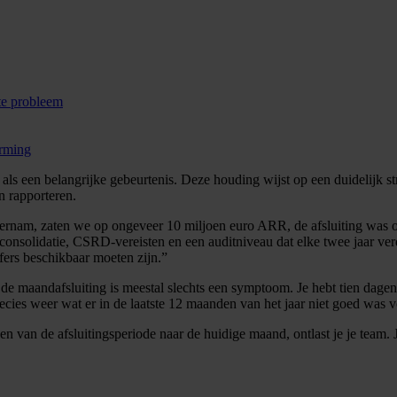
hte probleem
orming
als een belangrijke gebeurtenis. Deze houding wijst op een duidelijk 
n rapporteren.
 overnam, zaten we op ongeveer 10 miljoen euro ARR, de afsluiting was 
consolidatie, CSRD-vereisten en een auditniveau dat elke twee jaar verdu
jfers beschikbaar moeten zijn.
 de maandafsluiting is meestal slechts een symptoom. Je hebt tien dage
recies weer wat er in de laatste 12 maanden van het jaar niet goed was 
 van de afsluitingsperiode naar de huidige maand, ontlast je je team. Je