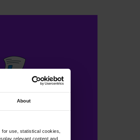
About
or use, statistical cookies,
splay relevant content and