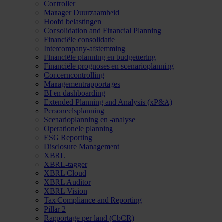
Controller
Manager Duurzaamheid
Hoofd belastingen
Consolidation and Financial Planning
Financiële consolidatie
Intercompany-afstemming
Financiële planning en budgettering
Financiële prognoses en scenarioplanning
Concerncontrolling
Managementrapportages
BI en dashboarding
Extended Planning and Analysis (xP&A)
Personeelsplanning
Scenarioplanning en -analyse
Operationele planning
ESG Reporting
Disclosure Management
XBRL
XBRL-tagger
XBRL Cloud
XBRL Auditor
XBRL Vision
Tax Compliance and Reporting
Pillar 2
Rapportage per land (CbCR)