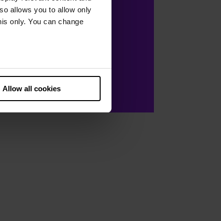
lso allows you to allow only
this only. You can change
he European Court of Justice
ds. There is a particular risk
Allow all cookies