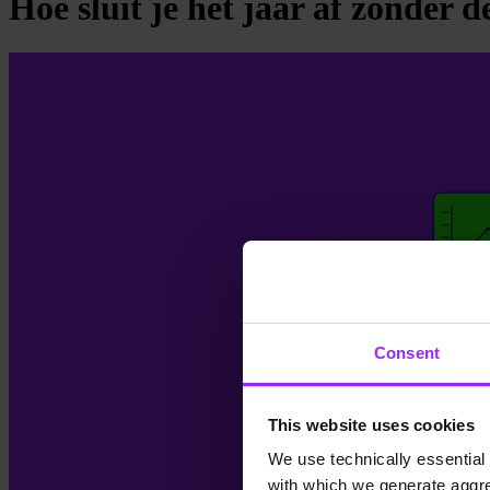
Hoe sluit je het jaar af zonder 
Consent
This website uses cookies
We use technically essential 
with which we generate aggre