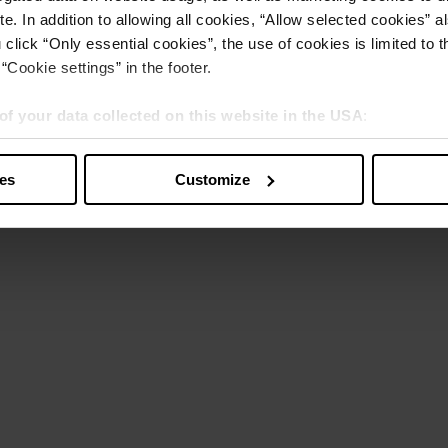
e. In addition to allowing all cookies, “Allow selected cookies” a
 click “Only essential cookies”, the use of cookies is limited to 
“Cookie settings” in the footer.
of your data collected on this website in the USA
:
s” you also agree that your data will be processed in the USA. T
y with a level of data protection that is inadequate by EU standar
ies
Customize
sed by US authorities.