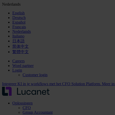
Nederlands
English
Deutsch
Español
Français
Nederlands
Italiano
日本語
简体中文
繁體中文
Careers
Word partner
Login
Customer login
Integreer KI in je workflows met het CFO Solution Platform. Meer i
Oplossingen
CFO
Group Accountant