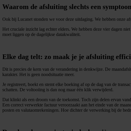
Waarom de afsluiting slechts een symptoom
Ook bij Lucanet stonden we voor deze uitdaging. We hebben onze afslu
Het cruciale inzicht lag echter elders. We hebben deze vier dagen ni
moet liggen op de dagelijkse datakwaliteit.
Elke dag telt: zo maak je je afsluiting effic
Dit is precies de kern van de verandering in denkwijze. De maandafslui
karakter. Het is geen noodsituatie meer.
Je registreert, boekt en stemt elke boeking af op de dag van de transa
schatten. De voltooiing is dan nog maar één klik verwijderd.
Dat klinkt als een droom van de toekomst. Toch zijn delen ervan vand
Een correct verwerkte factuur veroorzaakt aan het einde van de maand
posten en valutaomrekeningen. Hoe dichter de verwerking bij de bedrijf