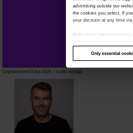
advertising outside our websit
the cookies you select. If you
your decision at any time via 
Note about the processing 
By clicking “Allow all cookie
judges the USA to be a countr
Only essential cook
that your data may be proces
Gepubliceerd 03 jun 2026
| 4 min. leestijd