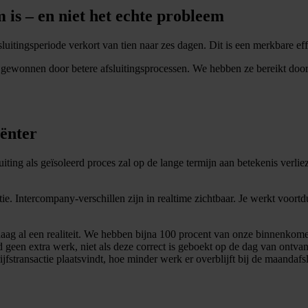
 is – en niet het echte probleem
itingsperiode verkort van tien naar zes dagen. Dit is een merkbare effi
et gewonnen door betere afsluitingsprocessen. We hebben ze bereikt do
iënter
ting als geïsoleerd proces zal op de lange termijn aan betekenis verliez
ctie. Intercompany-verschillen zijn in realtime zichtbaar. Je werkt voor
aag al een realiteit. We hebben bijna 100 procent van onze binnenkome
 geen extra werk, niet als deze correct is geboekt op de dag van ontv
stransactie plaatsvindt, hoe minder werk er overblijft bij de maandafsl