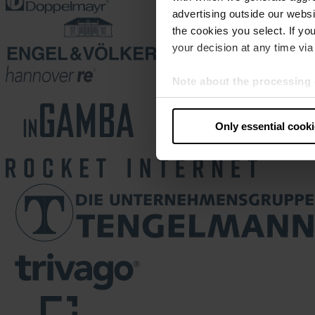
advertising outside our websit
the cookies you select. If you
your decision at any time via 
Note about the processing 
By clicking “Allow all cookie
judges the USA to be a countr
Only essential cook
that your data may be proces