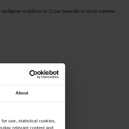
ntelligente workflows en 25 jaar financiële en fiscale expertise.
About
or use, statistical cookies,
splay relevant content and