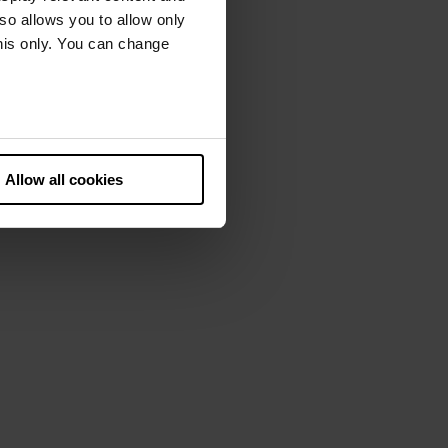
lso allows you to allow only
this only. You can change
he European Court of Justice
ds. There is a particular risk
Allow all cookies