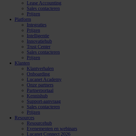
Lease Accounting
Sales contacteren
Prijzen
Platform
Integraties
Prijzen
Intelligentie
Innovatiehub
Trust Center
Sales contacteren
Prijzen
Klanten
Klantverhalen
Onboarding
Lucanet Academy
Onze partners
Partnerportaal
Kennishub
Support-aanvraag
Sales contacteren
Prijzen
Resources
Resourcehub
Evenementen en webinars
Lucanet Connect 2026