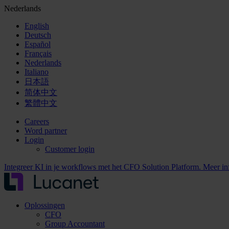
Nederlands
English
Deutsch
Español
Français
Nederlands
Italiano
日本語
简体中文
繁體中文
Careers
Word partner
Login
Customer login
Integreer KI in je workflows met het CFO Solution Platform. Meer i
Oplossingen
CFO
Group Accountant