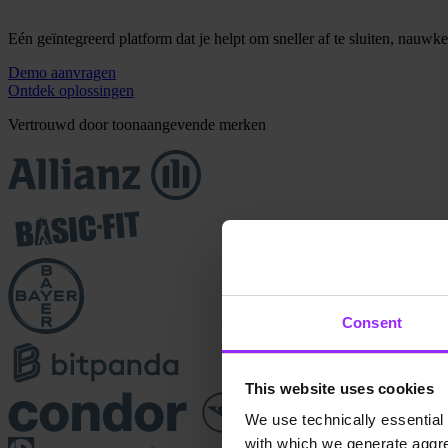
Eén geïntegreerd platform dat je helpt om sneller af te sluiten, nauwk
Demo aanvragen
Ontdek oplossingen
Vertrouwd door toonaangevende merken
Consent
This website uses cookies
We use technically essential 
with which we generate aggre