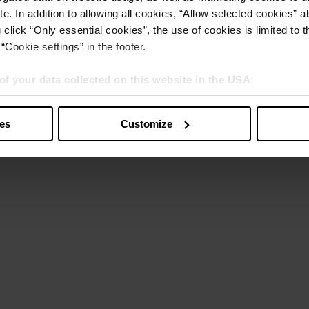
e. In addition to allowing all cookies, “Allow selected cookies” a
 click “Only essential cookies”, the use of cookies is limited to 
“Cookie settings” in the footer.
of your data collected on this website in the USA
:
s” you also agree that your data will be processed in the USA. T
y with a level of data protection that is inadequate by EU standar
ies
Customize
sed by US authorities.