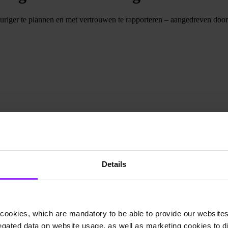
euriger te plannen en met vertrouwen te rapporteren – aangedreven door i
Details
cookies, which are mandatory to be able to provide our websites f
gated data on website usage, as well as marketing cookies to di