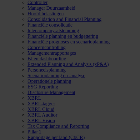
Controller
Manager Duurzaamheid
Hoofd belastingen
Consolidation and Financial Planning
Financiële consolidatie
Intercompany-afstemming
Financiële planning en budgettering
Financiële prognoses en scenarioplanning
Concerncontrolling
Managementrapportages
BI en dashboarding
Extended Planning and Analysis (xP&A)
Personeelsplanning
Scenarioplanning en -analyse
Operationele planning
ESG Reporting
Disclosure Management
XBRL
XBRL-tagger
XBRL Cloud
XBRL Auditor
XBRL Vision
Tax Compliance and Reporting
Pillar 2
Rapportage per land (CbCR)