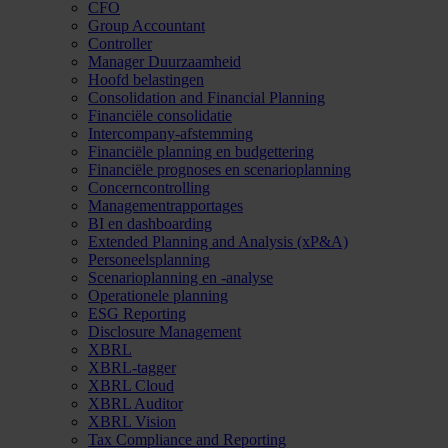
CFO
Group Accountant
Controller
Manager Duurzaamheid
Hoofd belastingen
Consolidation and Financial Planning
Financiële consolidatie
Intercompany-afstemming
Financiële planning en budgettering
Financiële prognoses en scenarioplanning
Concerncontrolling
Managementrapportages
BI en dashboarding
Extended Planning and Analysis (xP&A)
Personeelsplanning
Scenarioplanning en -analyse
Operationele planning
ESG Reporting
Disclosure Management
XBRL
XBRL-tagger
XBRL Cloud
XBRL Auditor
XBRL Vision
Tax Compliance and Reporting