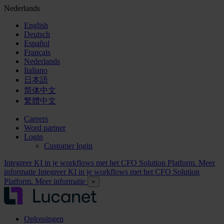
Nederlands
English
Deutsch
Español
Français
Nederlands
Italiano
日本語
简体中文
繁體中文
Careers
Word partner
Login
Customer login
Integreer KI in je workflows met het CFO Solution Platform. Meer
informatie
Integreer KI in je workflows met het CFO Solution
Platform. Meer informatie
×
Oplossingen