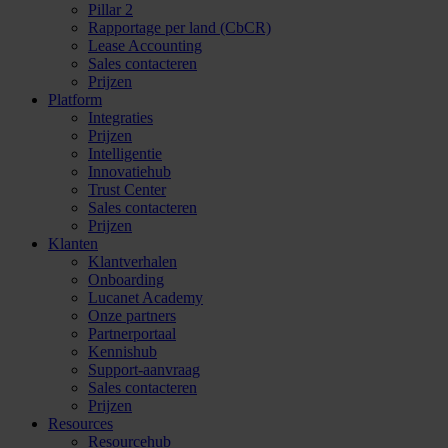
Pillar 2
Rapportage per land (CbCR)
Lease Accounting
Sales contacteren
Prijzen
Platform
Integraties
Prijzen
Intelligentie
Innovatiehub
Trust Center
Sales contacteren
Prijzen
Klanten
Klantverhalen
Onboarding
Lucanet Academy
Onze partners
Partnerportaal
Kennishub
Support-aanvraag
Sales contacteren
Prijzen
Resources
Resourcehub