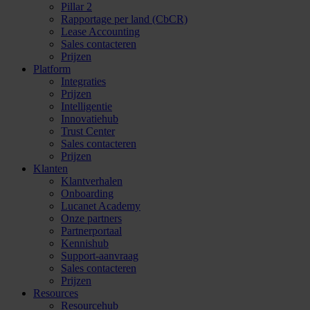
Pillar 2
Rapportage per land (CbCR)
Lease Accounting
Sales contacteren
Prijzen
Platform
Integraties
Prijzen
Intelligentie
Innovatiehub
Trust Center
Sales contacteren
Prijzen
Klanten
Klantverhalen
Onboarding
Lucanet Academy
Onze partners
Partnerportaal
Kennishub
Support-aanvraag
Sales contacteren
Prijzen
Resources
Resourcehub