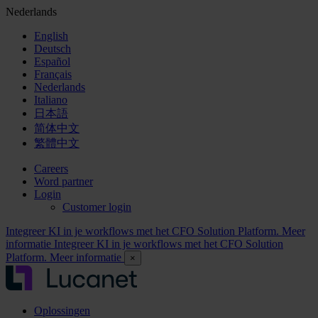
Nederlands
English
Deutsch
Español
Français
Nederlands
Italiano
日本語
简体中文
繁體中文
Careers
Word partner
Login
Customer login
Integreer KI in je workflows met het CFO Solution Platform. Meer
informatie
Integreer KI in je workflows met het CFO Solution
Platform. Meer informatie
×
Oplossingen