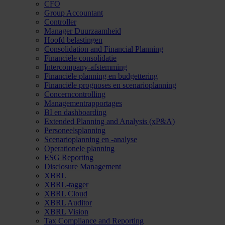
CFO
Group Accountant
Controller
Manager Duurzaamheid
Hoofd belastingen
Consolidation and Financial Planning
Financiële consolidatie
Intercompany-afstemming
Financiële planning en budgettering
Financiële prognoses en scenarioplanning
Concerncontrolling
Managementrapportages
BI en dashboarding
Extended Planning and Analysis (xP&A)
Personeelsplanning
Scenarioplanning en -analyse
Operationele planning
ESG Reporting
Disclosure Management
XBRL
XBRL-tagger
XBRL Cloud
XBRL Auditor
XBRL Vision
Tax Compliance and Reporting