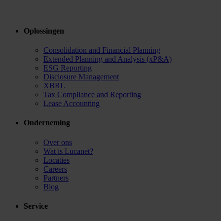
Oplossingen
Consolidation and Financial Planning
Extended Planning and Analysis (xP&A)
ESG Reporting
Disclosure Management
XBRL
Tax Compliance and Reporting
Lease Accounting
Onderneming
Over ons
Wat is Lucanet?
Locaties
Careers
Partners
Blog
Service