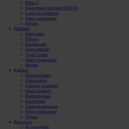
Pillar 2
Rapportage per land (CbCR)
Lease Accounting
Sales contacteren
Prijzen
Platform
Integraties
Prijzen
Intelligentie
Innovatiehub
Trust Center
Sales contacteren
Prijzen
Klanten
Klantverhalen
Onboarding
Lucanet Academy
Onze partners
Partnerportaal
Kennishub
Support-aanvraag
Sales contacteren
Prijzen
Resources
Resourcehub