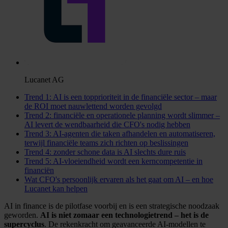
Lucanet AG
Trend 1: AI is een topprioriteit in de financiële sector – maar
de ROI moet nauwlettend worden gevolgd
Trend 2: financiële en operationele planning wordt slimmer –
AI levert de wendbaarheid die CFO's nodig hebben
Trend 3: AI-agenten die taken afhandelen en automatiseren,
terwijl financiële teams zich richten op beslissingen
Trend 4: zonder schone data is AI slechts dure ruis
Trend 5: AI-vloeiendheid wordt een kerncompetentie in
financiën
Wat CFO's persoonlijk ervaren als het gaat om AI – en hoe
Lucanet kan helpen
AI in finance is de pilotfase voorbij en is een strategische noodzaak
geworden.
AI is niet zomaar een technologietrend – het is de
supercyclus
. De rekenkracht om geavanceerde AI-modellen te