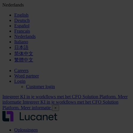
Nederlands
English
Deutsch
Español
Français
Nederlands
Italiano
日本語
简体中文
繁體中文
Careers
Word partner
Login
Customer login
Integreer KI in je workflows met het CFO Solution Platform. Meer
informatie
Integreer KI in je workflows met het CFO Solution
Platform. Meer informatie
×
Oplossingen