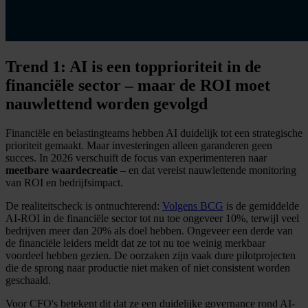
Trend 1: AI is een topprioriteit in de
financiële sector – maar de ROI moet
nauwlettend worden gevolgd
Financiële en belastingteams hebben AI duidelijk tot een strategische
prioriteit gemaakt. Maar investeringen alleen garanderen geen
succes. In 2026 verschuift de focus van experimenteren naar
meetbare waardecreatie
– en dat vereist nauwlettende monitoring
van ROI en bedrijfsimpact.
De realiteitscheck is ontnuchterend:
Volgens BCG
is de gemiddelde
AI-ROI in de financiële sector tot nu toe ongeveer 10%, terwijl veel
bedrijven meer dan 20% als doel hebben. Ongeveer een derde van
de financiële leiders meldt dat ze tot nu toe weinig merkbaar
voordeel hebben gezien. De oorzaken zijn vaak dure pilotprojecten
die de sprong naar productie niet maken of niet consistent worden
geschaald.
Voor CFO's betekent dit dat ze een duidelijke governance rond AI-