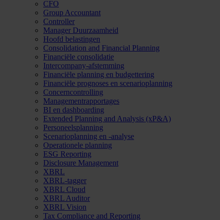
CFO
Group Accountant
Controller
Manager Duurzaamheid
Hoofd belastingen
Consolidation and Financial Planning
Financiële consolidatie
Intercompany-afstemming
Financiële planning en budgettering
Financiële prognoses en scenarioplanning
Concerncontrolling
Managementrapportages
BI en dashboarding
Extended Planning and Analysis (xP&A)
Personeelsplanning
Scenarioplanning en -analyse
Operationele planning
ESG Reporting
Disclosure Management
XBRL
XBRL-tagger
XBRL Cloud
XBRL Auditor
XBRL Vision
Tax Compliance and Reporting