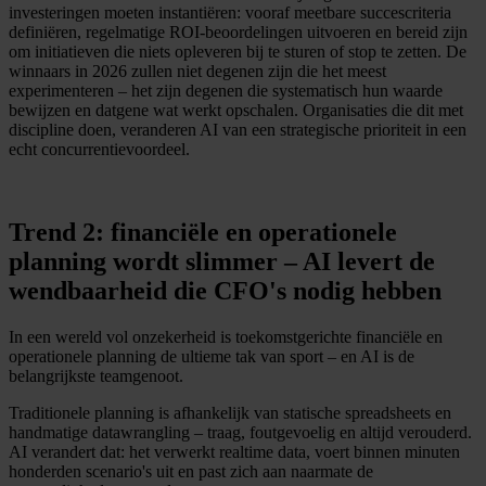
investeringen moeten instantiëren: vooraf meetbare succescriteria
definiëren, regelmatige ROI-beoordelingen uitvoeren en bereid zijn
om initiatieven die niets opleveren bij te sturen of stop te zetten. De
winnaars in 2026 zullen niet degenen zijn die het meest
experimenteren – het zijn degenen die systematisch hun waarde
bewijzen en datgene wat werkt opschalen. Organisaties die dit met
discipline doen, veranderen AI van een strategische prioriteit in een
echt concurrentievoordeel.
Trend 2: financiële en operationele
planning wordt slimmer – AI levert de
wendbaarheid die CFO's nodig hebben
In een wereld vol onzekerheid is toekomstgerichte financiële en
operationele planning de ultieme tak van sport – en AI is de
belangrijkste teamgenoot.
Traditionele planning is afhankelijk van statische spreadsheets en
handmatige datawrangling – traag, foutgevoelig en altijd verouderd.
AI verandert dat: het verwerkt realtime data, voert binnen minuten
honderden scenario's uit en past zich aan naarmate de