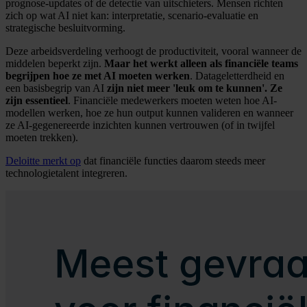
prognose-updates of de detectie van uitschieters. Mensen richten
zich op wat AI niet kan: interpretatie, scenario-evaluatie en
strategische besluitvorming.
Deze arbeidsverdeling verhoogt de productiviteit, vooral wanneer de
middelen beperkt zijn.
Maar het werkt alleen als financiële teams
begrijpen hoe ze met AI moeten werken
. Datageletterdheid en
een basisbegrip van AI
zijn niet meer 'leuk om te kunnen'. Ze
zijn essentieel
. Financiële medewerkers moeten weten hoe AI-
modellen werken, hoe ze hun output kunnen valideren en wanneer
ze AI-gegenereerde inzichten kunnen vertrouwen (of in twijfel
moeten trekken).
Deloitte merkt op
dat financiële functies daarom steeds meer
technologietalent integreren.