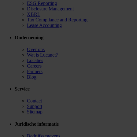
ESG Reporting
Disclosure Management
XBRL
Tax Compliance and Reporting
Lease Accounting
Onderneming
Over ons
Wat is Lucanet?
Locaties
Careers
Partners
Blog
Service
Contact
Support
Sitemap
Juridische informatie
Bedrijfsgegevens