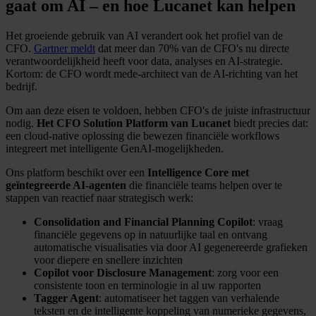
gaat om AI – en hoe Lucanet kan helpen
Het groeiende gebruik van AI verandert ook het profiel van de
CFO.
Gartner meldt
dat meer dan 70% van de CFO's nu directe
verantwoordelijkheid heeft voor data, analyses en AI-strategie.
Kortom: de CFO wordt mede-architect van de AI-richting van het
bedrijf.
Om aan deze eisen te voldoen, hebben CFO's de juiste infrastructuur
nodig.
Het CFO Solution Platform van Lucanet
biedt precies dat:
een cloud-native oplossing die bewezen financiële workflows
integreert met intelligente GenAI-mogelijkheden.
Ons platform beschikt over een
Intelligence Core met
geïntegreerde AI-agenten
die financiële teams helpen over te
stappen van reactief naar strategisch werk:
Consolidation and Financial Planning Copilot
: vraag
financiële gegevens op in natuurlijke taal en ontvang
automatische visualisaties via door AI gegenereerde grafieken
voor diepere en snellere inzichten
Copilot voor Disclosure Management
: zorg voor een
consistente toon en terminologie in al uw rapporten
Tagger Agent
: automatiseer het taggen van verhalende
teksten en de intelligente koppeling van numerieke gegevens,