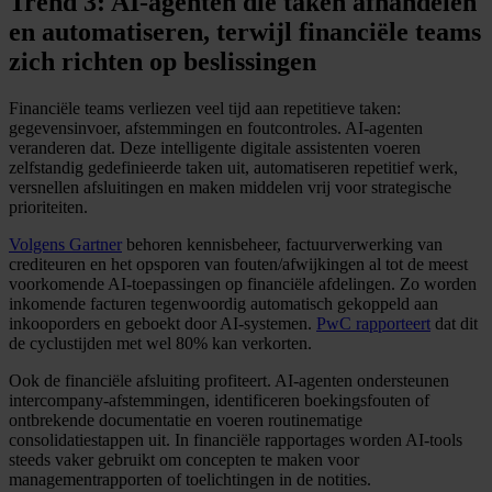
Trend 3: AI-agenten die taken afhandelen
en automatiseren, terwijl financiële teams
zich richten op beslissingen
Financiële teams verliezen veel tijd aan repetitieve taken:
gegevensinvoer, afstemmingen en foutcontroles. AI-agenten
veranderen dat. Deze intelligente digitale assistenten voeren
zelfstandig gedefinieerde taken uit, automatiseren repetitief werk,
versnellen afsluitingen en maken middelen vrij voor strategische
prioriteiten.
Volgens Gartner
behoren kennisbeheer, factuurverwerking van
crediteuren en het opsporen van fouten/afwijkingen al tot de meest
voorkomende AI-toepassingen op financiële afdelingen. Zo worden
inkomende facturen tegenwoordig automatisch gekoppeld aan
inkooporders en geboekt door AI-systemen.
PwC rapporteert
dat dit
de cyclustijden met wel 80% kan verkorten.
Ook de financiële afsluiting profiteert. AI-agenten ondersteunen
intercompany-afstemmingen, identificeren boekingsfouten of
ontbrekende documentatie en voeren routinematige
consolidatiestappen uit. In financiële rapportages worden AI-tools
steeds vaker gebruikt om concepten te maken voor
managementrapporten of toelichtingen in de notities.