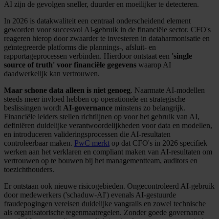
AI zijn de gevolgen sneller, duurder en moeilijker te detecteren.
In 2026 is datakwaliteit een centraal onderscheidend element
geworden voor succesvol AI-gebruik in de financiële sector. CFO's
reageren hierop door zwaarder te investeren in dataharmonisatie en
geïntegreerde platforms die plannings-, afsluit- en
rapportageprocessen verbinden. Hierdoor ontstaat een
'single
source of truth' voor financiële gegevens
waarop AI
daadwerkelijk kan vertrouwen.
Maar schone data alleen is niet genoeg
. Naarmate AI-modellen
steeds meer invloed hebben op operationele en strategische
beslissingen wordt
AI-governance
minstens zo belangrijk.
Financiële leiders stellen richtlijnen op voor het gebruik van AI,
definiëren duidelijke verantwoordelijkheden voor data en modellen,
en introduceren valideringsprocessen die AI-resultaten
controleerbaar maken.
PwC merkt
op dat CFO's in 2026 specifiek
werken aan het verklaren en compliant maken van AI-resultaten om
vertrouwen op te bouwen bij het managementteam, auditors en
toezichthouders.
Er ontstaan ook nieuwe risicogebieden. Ongecontroleerd AI-gebruik
door medewerkers ('schaduw-AI') evenals AI-gestuurde
fraudepogingen vereisen duidelijke vangrails en zowel technische
als organisatorische tegenmaatregelen. Zonder goede governance