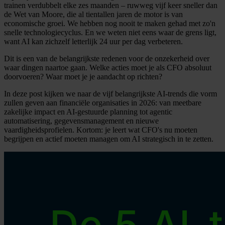
trainen verdubbelt elke zes maanden – ruwweg vijf keer sneller dan
de Wet van Moore, die al tientallen jaren de motor is van
economische groei. We hebben nog nooit te maken gehad met zo'n
snelle technologiecyclus. En we weten niet eens waar de grens ligt,
want AI kan zichzelf letterlijk 24 uur per dag verbeteren.
Dit is een van de belangrijkste redenen voor de onzekerheid over
waar dingen naartoe gaan. Welke acties moet je als CFO absoluut
doorvoeren? Waar moet je je aandacht op richten?
In deze post kijken we naar de vijf belangrijkste AI-trends die vorm
zullen geven aan financiële organisaties in 2026: van meetbare
zakelijke impact en AI-gestuurde planning tot agentic
automatisering, gegevensmanagement en nieuwe
vaardigheidsprofielen. Kortom: je leert wat CFO's nu moeten
begrijpen en actief moeten managen om AI strategisch in te zetten.