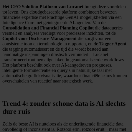
Het CFO Solution Platform van Lucanet
brengt deze voordelen
tot leven. Ons cloudgebaseerde platform combineert bewezen
financiële expertise met krachtige GenAI-mogelijkheden via een
Intelligence Core met geïntegreerde AI-agenten. Van de
Consolidation and Financial Planning Copilot
die dataqueries
versnelt en analyses verdiept voor preciezere inzichten, tot de
Copilot voor Disclosure Management
die zorgt voor een
consistente toon en terminologie in rapporten, en de
Tagger Agent
die tagging automatiseert en de tijd die wordt besteed aan
handmatige inspanningen drastisch vermindert – Lucanet
transformeert routinematige taken in geautomatiseerde workflows.
Het platform beschikt ook over AI-aangedreven prognoses,
intelligente formulecreatie en query's in natuurlijke taal met
automatische grafiekvisualisatie, waardoor financiële teams kunnen
overschakelen van reactief naar strategisch werk.
Trend 4: zonder schone data is AI slechts
dure ruis
Zelfs de beste AI is nutteloos als de onderliggende financiële data
onvolledig of inconsistent is. Rotzooi erin, rotzooi eruit – maar met