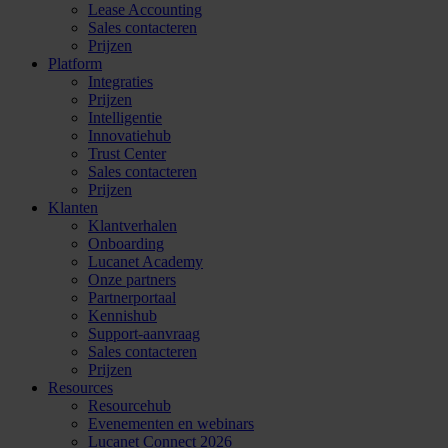
Lease Accounting
Sales contacteren
Prijzen
Platform
Integraties
Prijzen
Intelligentie
Innovatiehub
Trust Center
Sales contacteren
Prijzen
Klanten
Klantverhalen
Onboarding
Lucanet Academy
Onze partners
Partnerportaal
Kennishub
Support-aanvraag
Sales contacteren
Prijzen
Resources
Resourcehub
Evenementen en webinars
Lucanet Connect 2026