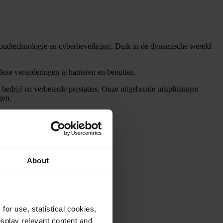
 cloudtechnologie en cyberbeveiliging. Duik in de dynamische wereld
deze veranderingen te hanteren en benutten.
rijf en verbeterde prestaties. Onze uitgebreide uitsplitsingen
gen.
About
or use, statistical cookies,
splay relevant content and