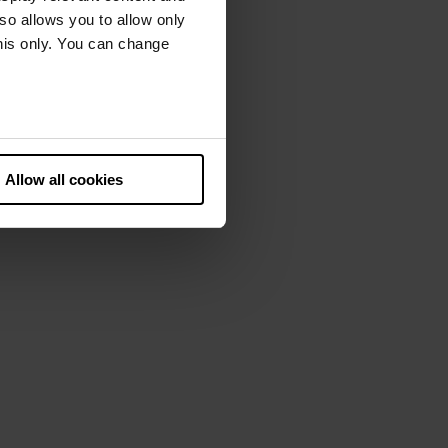
lso allows you to allow only
this only. You can change
he European Court of Justice
ds. There is a particular risk
Allow all cookies