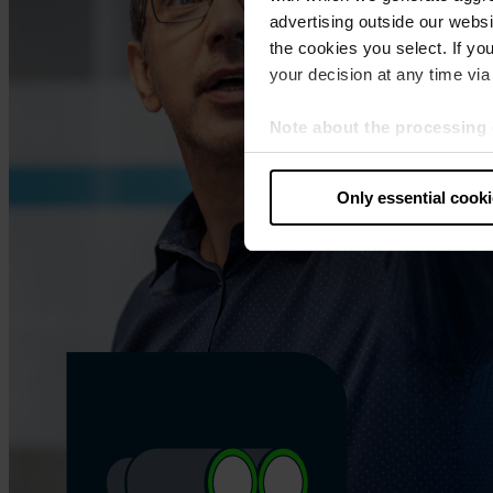
advertising outside our websit
the cookies you select. If you
your decision at any time via 
Note about the processing 
By clicking “Allow all cookie
judges the USA to be a countr
Only essential cook
that your data may be proces