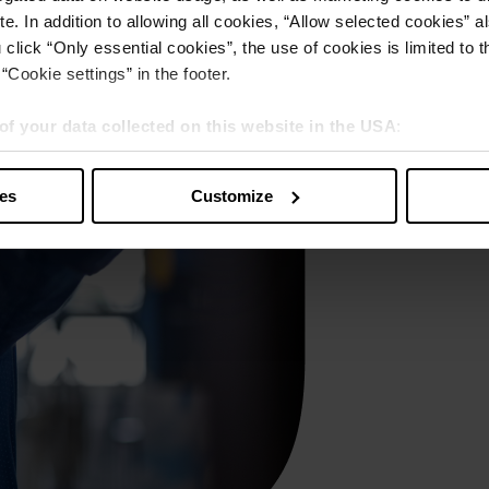
e. In addition to allowing all cookies, “Allow selected cookies” a
 click “Only essential cookies”, the use of cookies is limited to 
“Cookie settings” in the footer.
of your data collected on this website in the USA
:
s” you also agree that your data will be processed in the USA. T
y with a level of data protection that is inadequate by EU standar
ies
Customize
sed by US authorities.