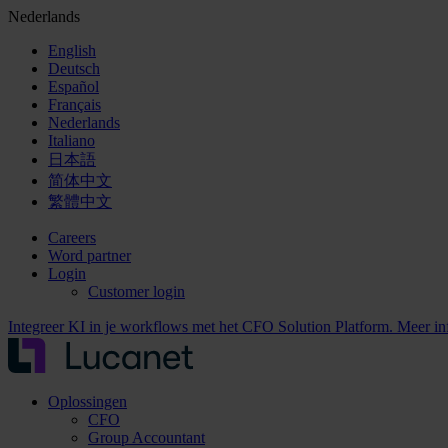
Nederlands
English
Deutsch
Español
Français
Nederlands
Italiano
日本語
简体中文
繁體中文
Careers
Word partner
Login
Customer login
Integreer KI in je workflows met het CFO Solution Platform. Meer i
Oplossingen
CFO
Group Accountant