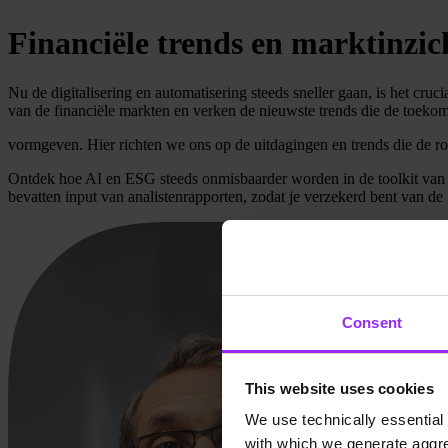
Financiële trends en marktinzic
Nu de digitalisering en automatisering steeds sneller gaan, is het cr
van de financiële markten en verken de nieuwste trends die de toekom
vormgeven. Hier richten we ons op de uitdagingen en trends die de ro
Ontdek hoe AI en ESG steeds onmisbaarder worden in de toolkit van d
bevatten input van analistenrapporten, zodat je verzekerd bent van de
Consent
This website uses cookies
We use technically essential 
with which we generate aggre