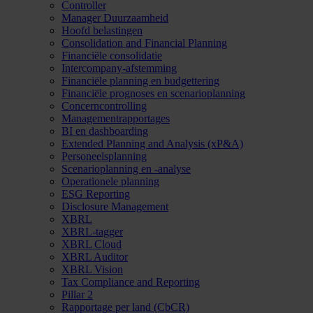
Controller
Manager Duurzaamheid
Hoofd belastingen
Consolidation and Financial Planning
Financiële consolidatie
Intercompany-afstemming
Financiële planning en budgettering
Financiële prognoses en scenarioplanning
Concerncontrolling
Managementrapportages
BI en dashboarding
Extended Planning and Analysis (xP&A)
Personeelsplanning
Scenarioplanning en -analyse
Operationele planning
ESG Reporting
Disclosure Management
XBRL
XBRL-tagger
XBRL Cloud
XBRL Auditor
XBRL Vision
Tax Compliance and Reporting
Pillar 2
Rapportage per land (CbCR)