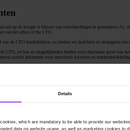
hten
uciaal om op de hoogte te blijven van ontwikkelingen in generatieve AI,
st van het office of the CFO.
l van de CFO herdefiniëren, en bieden we inzichten en strategieën om 
e CFO, en hoe ze mogelijkheden bieden voor duurzame groei van het bed
 meest actuele informatie over structurele kwesties en marktontwikkelin
Details
cookies, which are mandatory to be able to provide our websites f
gated data on website usage, as well as marketing cookies to di