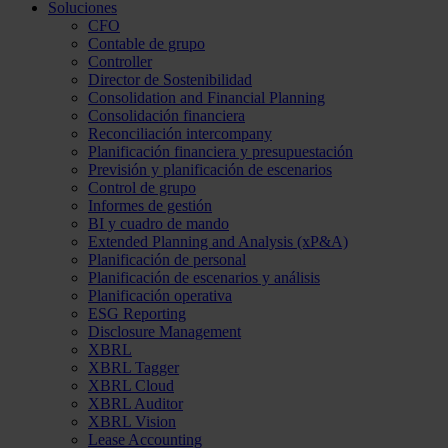
Soluciones
CFO
Contable de grupo
Controller
Director de Sostenibilidad
Consolidation and Financial Planning
Consolidación financiera
Reconciliación intercompany
Planificación financiera y presupuestación
Previsión y planificación de escenarios
Control de grupo
Informes de gestión
BI y cuadro de mando
Extended Planning and Analysis (xP&A)
Planificación de personal
Planificación de escenarios y análisis
Planificación operativa
ESG Reporting
Disclosure Management
XBRL
XBRL Tagger
XBRL Cloud
XBRL Auditor
XBRL Vision
Lease Accounting