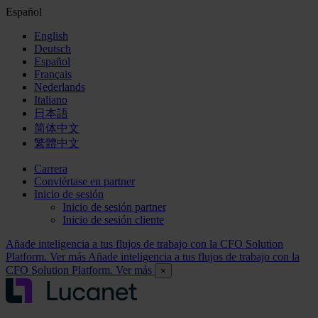
Español
English
Deutsch
Español
Français
Nederlands
Italiano
日本語
简体中文
繁體中文
Carrera
Conviértase en partner
Inicio de sesión
Inicio de sesión partner
Inicio de sesión cliente
Añade inteligencia a tus flujos de trabajo con la CFO Solution
Platform. Ver más
Añade inteligencia a tus flujos de trabajo con la
CFO Solution Platform. Ver más
×