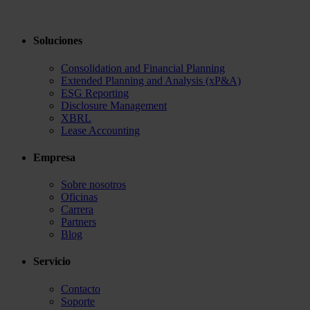
Soluciones
Consolidation and Financial Planning
Extended Planning and Analysis (xP&A)
ESG Reporting
Disclosure Management
XBRL
Lease Accounting
Empresa
Sobre nosotros
Oficinas
Carrera
Partners
Blog
Servicio
Contacto
Soporte