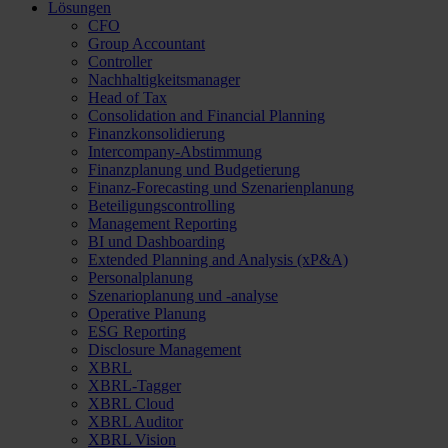
Lösungen
CFO
Group Accountant
Controller
Nachhaltigkeitsmanager
Head of Tax
Consolidation and Financial Planning
Finanzkonsolidierung
Intercompany-Abstimmung
Finanzplanung und Budgetierung
Finanz-Forecasting und Szenarienplanung
Beteiligungscontrolling
Management Reporting
BI und Dashboarding
Extended Planning and Analysis (xP&A)
Personalplanung
Szenarioplanung und -analyse
Operative Planung
ESG Reporting
Disclosure Management
XBRL
XBRL-Tagger
XBRL Cloud
XBRL Auditor
XBRL Vision