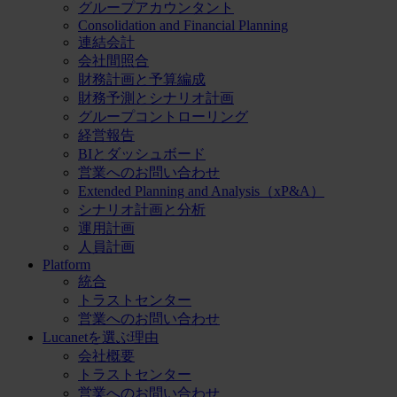
グループアカウンタント
Consolidation and Financial Planning
連結会計
会社間照合
財務計画と予算編成
財務予測とシナリオ計画
グループコントローリング
経営報告
BIとダッシュボード
営業へのお問い合わせ
Extended Planning and Analysis（xP&A）
シナリオ計画と分析
運用計画
人員計画
Platform
統合
トラストセンター
営業へのお問い合わせ
Lucanetを選ぶ理由
会社概要
トラストセンター
営業へのお問い合わせ