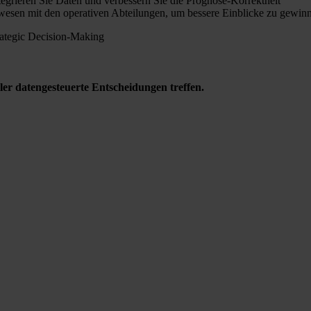
tegrieren Sie Daten und verbessern Sie die Prognose-Korrektheit
wesen mit den operativen Abteilungen, um bessere Einblicke zu gewin
ler datengesteuerte Entscheidungen treffen.