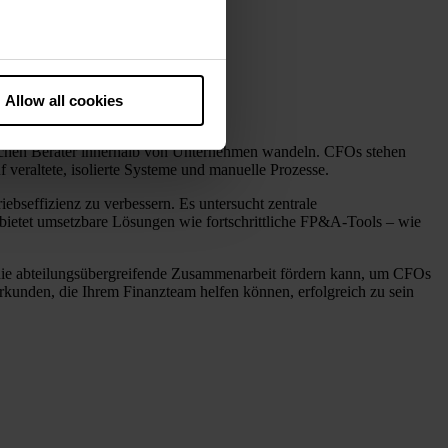
he European Court of Justice
ds. There is a particular risk
Allow all cookies
ing
egischen Berater innerhalb von Unternehmen wandeln. CFOs stehen
veraltete, isolierte Systeme und manuelle Prozesse.
bseffizienz zu verbessern. Es untersucht zentrale
 bietet umsetzbare Lösungen wie fortschrittliche FP&A-Tools – wie
d die abteilungsübergreifende Zusammenarbeit fördern kann, um CFOs
erkunden, die Ihrem Finanzteam helfen können, erfolgreich zu sein