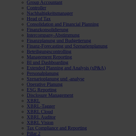
Group Accountant
Controller
Nachhaltigkeitsmanager
Head of Tax
Consolidation and Financial Planning
Finanzkonsolidierung
Intercompany-Abstimmung
Finanzplanung und Budgetierung
Finanz-Forecasting und Szenarienplanung
Beteiligungscontrolling
Management Reporting
BI und Dashboarding
Extended Planning and Analysis (xP&A)
Personalplanung
Szenarioplanung und -analyse
Operative Planung
ESG Reporting
Disclosure Management
XBRL
XBRL-Tagger
XBRL Cloud
XBRL Auditor
XBRL Vision
Tax Compliance and Reporting
Pillar 2