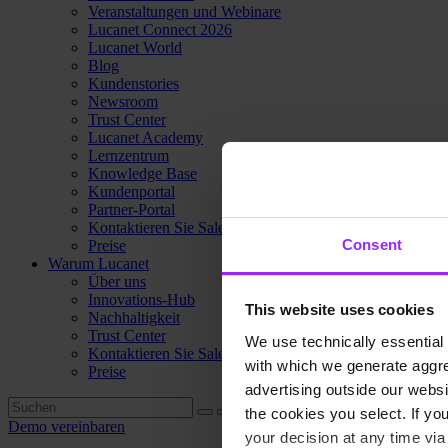
Veranstaltungen und Webinare
Lucanet Connect 2026
Lucanet World
Blog
Kundenstories
Newsroom
Trust Center
Lucanet Academy
Lernzentrum
Knowledge Base
Kundenportal
Partner-Portal
Kontaktieren Sie Sales
Consent
Preise
Warum Lucanet
Über uns
Innovations-Hub
This website uses cookies
Nachhaltigkeit
Trust Center
We use technically essential 
Kontaktieren Sie Sales
with which we generate aggre
Preise
advertising outside our websit
the cookies you select. If you
Demo vereinbaren
your decision at any time via 