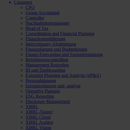
Lösungen
CFO
Group Accountant
Controller
Nachhaltigkeitsmanager
Head of Tax
Consolidation and Financial Planning
Finanzkonsolidierung
Intercompany-Abstimmung
Finanzplanung und Budgetierung
Finanz-Forecasting und Szenarienplanung
Beteiligungscontrolling
Management Reporting
BI und Dashboarding
Extended Planning and Analysis (xP&A)
Personalplanung
Szenarioplanung und -analyse
Operative Planung
ESG Reporting
Disclosure Management
XBRL
XBRL-Tagger
XBRL Cloud
XBRL Auditor
XBRL Vision