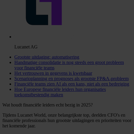
Lucanet AG
Grootste uitdaging: automatisering
Handmatige consolidatie is nog steeds een groot probleem
voor financiële teams
Het vertrouwen in gegevens is kwetsbaar
Scenarioplanning en prognoses als grootste FP&A-probleem
Financiële teams zien AI als een kans, niet als een bedreiging
Hoe Europese financiële leiders hun organisaties
toekomstbestendig maken
Wat houdt financiële leiders echt bezig in 2025?
Tijdens Lucanet World, onze belangrijkste top, deelden CFO's en
financiële professionals hun grootste uitdagingen en prioriteiten voor
het komende jaar.