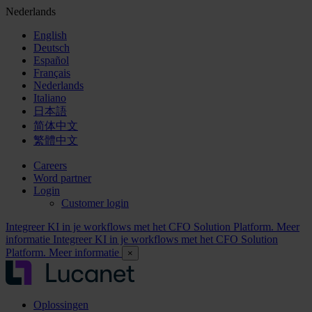
Nederlands
English
Deutsch
Español
Français
Nederlands
Italiano
日本語
简体中文
繁體中文
Careers
Word partner
Login
Customer login
Integreer KI in je workflows met het CFO Solution Platform. Meer
informatie
Integreer KI in je workflows met het CFO Solution
Platform. Meer informatie
×
Oplossingen