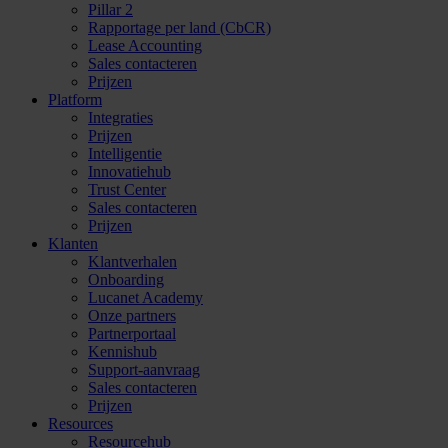
Pillar 2
Rapportage per land (CbCR)
Lease Accounting
Sales contacteren
Prijzen
Platform
Integraties
Prijzen
Intelligentie
Innovatiehub
Trust Center
Sales contacteren
Prijzen
Klanten
Klantverhalen
Onboarding
Lucanet Academy
Onze partners
Partnerportaal
Kennishub
Support-aanvraag
Sales contacteren
Prijzen
Resources
Resourcehub