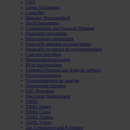
CFO
Group Accountant
Controller
Manager Duurzaamheid
Hoofd belastingen
Consolidation and Financial Planning
Financiële consolidatie
Intercompany-afstemming
Financiële planning en budgettering
Financiële prognoses en scenarioplanning
Concerncontrolling
Managementrapportages
BI en dashboarding
Extended Planning and Analysis (xP&A)
Personeelsplanning
Scenarioplanning en -analyse
Operationele planning
ESG Reporting
Disclosure Management
XBRL
XBRL-tagger
XBRL Cloud
XBRL Auditor
XBRL Vision
Tax Compliance and Reporting