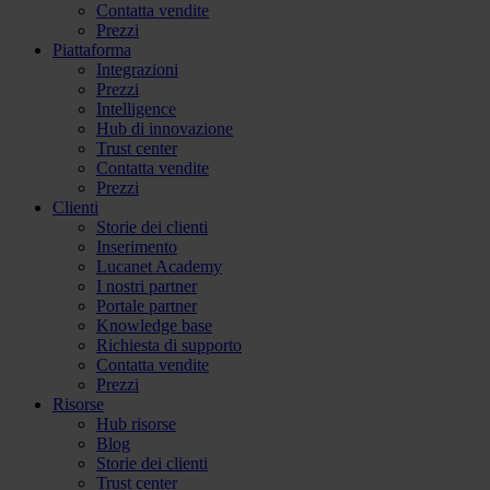
Contatta vendite
Prezzi
Piattaforma
Integrazioni
Prezzi
Intelligence
Hub di innovazione
Trust center
Contatta vendite
Prezzi
Clienti
Storie dei clienti
Inserimento
Lucanet Academy
I nostri partner
Portale partner
Knowledge base
Richiesta di supporto
Contatta vendite
Prezzi
Risorse
Hub risorse
Blog
Storie dei clienti
Trust center