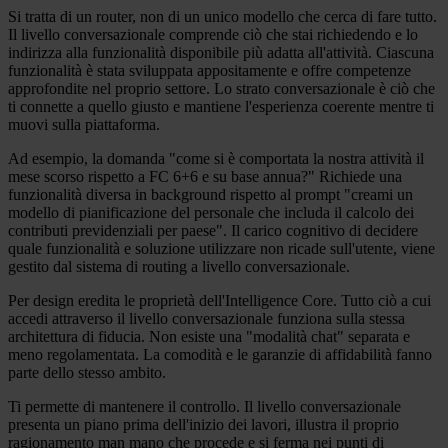
Si tratta di un router, non di un unico modello che cerca di fare tutto.
Il livello conversazionale comprende ciò che stai richiedendo e lo
indirizza alla funzionalità disponibile più adatta all'attività. Ciascuna
funzionalità è stata sviluppata appositamente e offre competenze
approfondite nel proprio settore. Lo strato conversazionale è ciò che
ti connette a quello giusto e mantiene l'esperienza coerente mentre ti
muovi sulla piattaforma.
Ad esempio, la domanda "come si è comportata la nostra attività il
mese scorso rispetto a FC 6+6 e su base annua?" Richiede una
funzionalità diversa in background rispetto al prompt "creami un
modello di pianificazione del personale che includa il calcolo dei
contributi previdenziali per paese". Il carico cognitivo di decidere
quale funzionalità e soluzione utilizzare non ricade sull'utente, viene
gestito dal sistema di routing a livello conversazionale.
Per design eredita le proprietà dell'Intelligence Core. Tutto ciò a cui
accedi attraverso il livello conversazionale funziona sulla stessa
architettura di fiducia. Non esiste una "modalità chat" separata e
meno regolamentata. La comodità e le garanzie di affidabilità fanno
parte dello stesso ambito.
Ti permette di mantenere il controllo. Il livello conversazionale
presenta un piano prima dell'inizio dei lavori, illustra il proprio
ragionamento man mano che procede e si ferma nei punti di