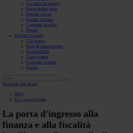
Lucanet Academy
Knowledge base
Portale clienti
Portale partner
Contatta vendite
Prezzi
Perché Lucanet
Chi siamo
Hub di innovazione
Sostenibilità
Trust center
Contatta vendite
Prezzi
Richiedi una demo
Blog
IA e innovazione
La porta d'ingresso alla
finanza e alla fiscalità