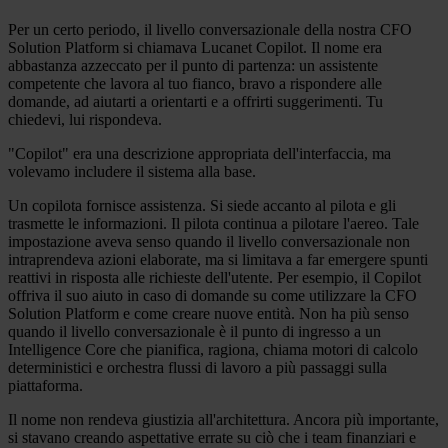
Per un certo periodo, il livello conversazionale della nostra CFO
Solution Platform si chiamava Lucanet Copilot. Il nome era
abbastanza azzeccato per il punto di partenza: un assistente
competente che lavora al tuo fianco, bravo a rispondere alle
domande, ad aiutarti a orientarti e a offrirti suggerimenti. Tu
chiedevi, lui rispondeva.
"Copilot" era una descrizione appropriata dell'interfaccia, ma
volevamo includere il sistema alla base.
Un copilota fornisce assistenza. Si siede accanto al pilota e gli
trasmette le informazioni. Il pilota continua a pilotare l'aereo. Tale
impostazione aveva senso quando il livello conversazionale non
intraprendeva azioni elaborate, ma si limitava a far emergere spunti
reattivi in risposta alle richieste dell'utente. Per esempio, il Copilot
offriva il suo aiuto in caso di domande su come utilizzare la CFO
Solution Platform e come creare nuove entità. Non ha più senso
quando il livello conversazionale è il punto di ingresso a un
Intelligence Core che pianifica, ragiona, chiama motori di calcolo
deterministici e orchestra flussi di lavoro a più passaggi sulla
piattaforma.
Il nome non rendeva giustizia all'architettura. Ancora più importante,
si stavano creando aspettative errate su ciò che i team finanziari e