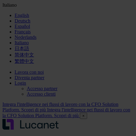
Italiano
English
Deutsch
Español
Français
Nederlands
Italiano
日本語
简体中文
繁體中文
Lavora con noi
Diventa partner
Login
Accesso partner
Accesso clienti
Integra l'intelligence nei flussi di lavoro con la CFO Solution
Platform. Scopri di più
Integra l'intelligence nei flussi di lavoro con
la CFO Solution Platform. Scopri di più
×