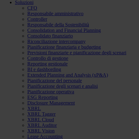
Soluzioni
CFO
Responsabile amministrativo
Controller
Responsabile della Sostenibilità
Consolidation and Financial Planning
Consolidato finanziario
Riconciliazione intercompany
Pianificazione finanziaria e budgeting
Previsioni finanziarie e pianificazione degli scenari
Controllo di gestione
Reporting gestionale
BI e dashbording
Extended Planning and Analysis (xP&A)
Pianificazione del personale
Pianificazione degli scenari e analisi
Pianificazione operativa
ESG Reporting
Disclosure Management
XBRL
XBRL Tagger
XBRL Cloud
XBRL Auditor
XBRL Vision
Lease Accounting