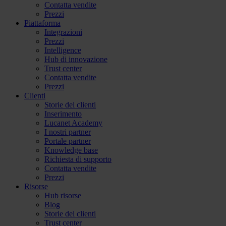
Contatta vendite
Prezzi
Piattaforma
Integrazioni
Prezzi
Intelligence
Hub di innovazione
Trust center
Contatta vendite
Prezzi
Clienti
Storie dei clienti
Inserimento
Lucanet Academy
I nostri partner
Portale partner
Knowledge base
Richiesta di supporto
Contatta vendite
Prezzi
Risorse
Hub risorse
Blog
Storie dei clienti
Trust center