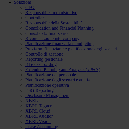
Soluzioni
CFO
Responsabile amministrativo
Controller
Responsabile della Sostenibilità
Consolidation and Financial Planning
Consolidato finanziario
Riconciliazione intercompany
Pianificazione finanziaria e budgeting
Previsioni finanziarie e pianificazione degli scenari
Controllo di gestione
Reporting gestionale
BI e dashbording
Extended Planning and Analysis (xP&A)
Pianificazione del personale
Pianificazione degli scenari e analisi
Pianificazione operativa
ESG Reporting
Disclosure Management
XBRL
XBRL Tagger
XBRL Cloud
XBRL Auditor
XBRL Vision
Lease Accounting