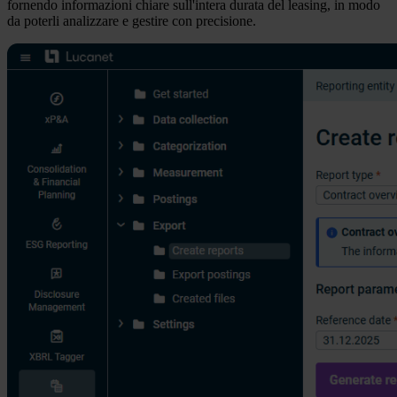
fornendo informazioni chiare sull'intera durata del leasing, in modo
da poterli analizzare e gestire con precisione.