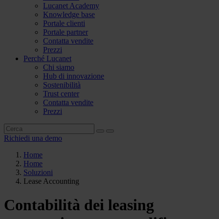
Lucanet Academy
Knowledge base
Portale clienti
Portale partner
Contatta vendite
Prezzi
Perché Lucanet
Chi siamo
Hub di innovazione
Sostenibilità
Trust center
Contatta vendite
Prezzi
Richiedi una demo
Home
Home
Soluzioni
Lease Accounting
Contabilità dei leasing