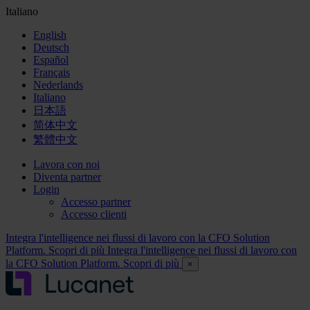
Italiano
English
Deutsch
Español
Français
Nederlands
Italiano
日本語
简体中文
繁體中文
Lavora con noi
Diventa partner
Login
Accesso partner
Accesso clienti
Integra l'intelligence nei flussi di lavoro con la CFO Solution
Platform. Scopri di più
Integra l'intelligence nei flussi di lavoro con
la CFO Solution Platform. Scopri di più
×