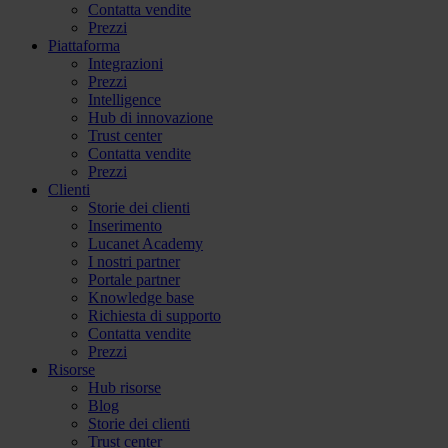
Contatta vendite
Prezzi
Piattaforma
Integrazioni
Prezzi
Intelligence
Hub di innovazione
Trust center
Contatta vendite
Prezzi
Clienti
Storie dei clienti
Inserimento
Lucanet Academy
I nostri partner
Portale partner
Knowledge base
Richiesta di supporto
Contatta vendite
Prezzi
Risorse
Hub risorse
Blog
Storie dei clienti
Trust center