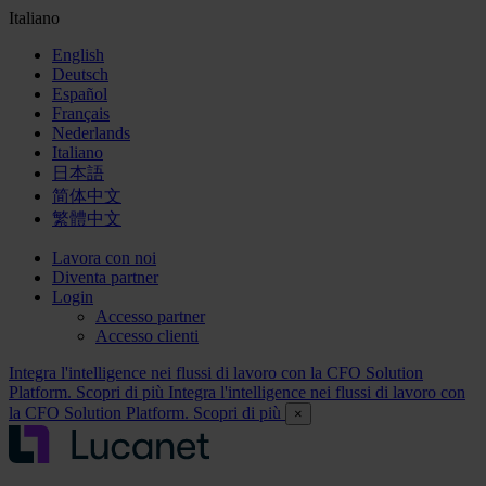
Italiano
English
Deutsch
Español
Français
Nederlands
Italiano
日本語
简体中文
繁體中文
Lavora con noi
Diventa partner
Login
Accesso partner
Accesso clienti
Integra l'intelligence nei flussi di lavoro con la CFO Solution
Platform. Scopri di più
Integra l'intelligence nei flussi di lavoro con
la CFO Solution Platform. Scopri di più
×