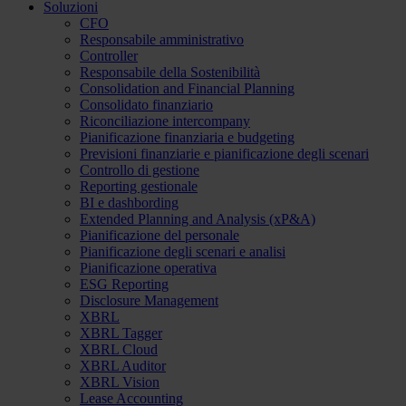
Soluzioni
CFO
Responsabile amministrativo
Controller
Responsabile della Sostenibilità
Consolidation and Financial Planning
Consolidato finanziario
Riconciliazione intercompany
Pianificazione finanziaria e budgeting
Previsioni finanziarie e pianificazione degli scenari
Controllo di gestione
Reporting gestionale
BI e dashbording
Extended Planning and Analysis (xP&A)
Pianificazione del personale
Pianificazione degli scenari e analisi
Pianificazione operativa
ESG Reporting
Disclosure Management
XBRL
XBRL Tagger
XBRL Cloud
XBRL Auditor
XBRL Vision
Lease Accounting