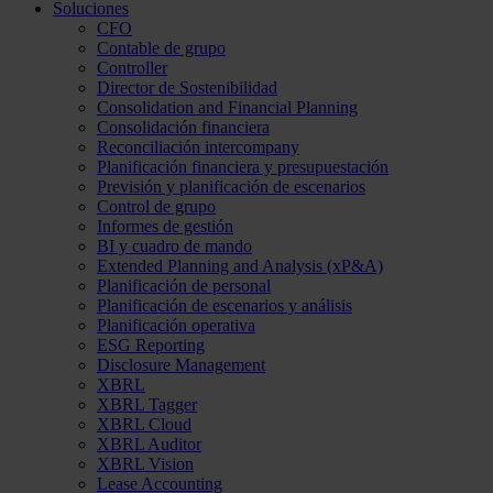
Soluciones
CFO
Contable de grupo
Controller
Director de Sostenibilidad
Consolidation and Financial Planning
Consolidación financiera
Reconciliación intercompany
Planificación financiera y presupuestación
Previsión y planificación de escenarios
Control de grupo
Informes de gestión
BI y cuadro de mando
Extended Planning and Analysis (xP&A)
Planificación de personal
Planificación de escenarios y análisis
Planificación operativa
ESG Reporting
Disclosure Management
XBRL
XBRL Tagger
XBRL Cloud
XBRL Auditor
XBRL Vision
Lease Accounting