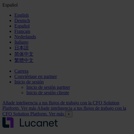
Español
English
Deutsch
Español
Français
Nederlands
Italiano
日本語
简体中文
繁體中文
Carrera
Conviértase en partner
Inicio de sesión
Inicio de sesión partner
Inicio de sesión cliente
Añade inteligencia a tus flujos de trabajo con la CFO Solution
Platform. Ver más
Añade inteligencia a tus flujos de trabajo con la
CFO Solution Platform. Ver más
×