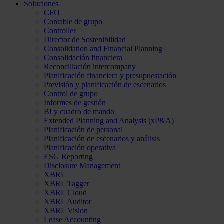
Soluciones
CFO
Contable de grupo
Controller
Director de Sostenibilidad
Consolidation and Financial Planning
Consolidación financiera
Reconciliación intercompany
Planificación financiera y presupuestación
Previsión y planificación de escenarios
Control de grupo
Informes de gestión
BI y cuadro de mando
Extended Planning and Analysis (xP&A)
Planificación de personal
Planificación de escenarios y análisis
Planificación operativa
ESG Reporting
Disclosure Management
XBRL
XBRL Tagger
XBRL Cloud
XBRL Auditor
XBRL Vision
Lease Accounting