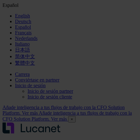
Español
English
Deutsch
Español
Français
Nederlands
Italiano
日本語
简体中文
繁體中文
Carrera
Conviértase en partner
Inicio de sesión
Inicio de sesión partner
Inicio de sesión cliente
Añade inteligencia a tus flujos de trabajo con la CFO Solution
Platform. Ver más
Añade inteligencia a tus flujos de trabajo con la
CFO Solution Platform. Ver más
×