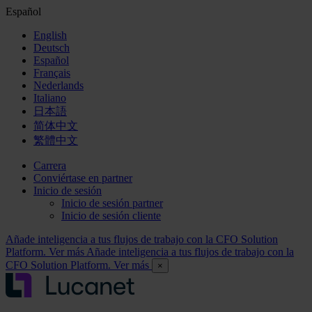
Español
English
Deutsch
Español
Français
Nederlands
Italiano
日本語
简体中文
繁體中文
Carrera
Conviértase en partner
Inicio de sesión
Inicio de sesión partner
Inicio de sesión cliente
Añade inteligencia a tus flujos de trabajo con la CFO Solution
Platform. Ver más
Añade inteligencia a tus flujos de trabajo con la
CFO Solution Platform. Ver más
×