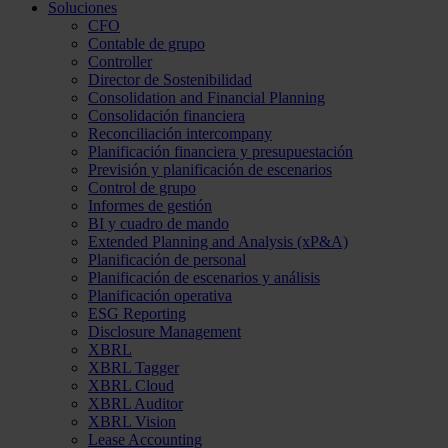
Soluciones
CFO
Contable de grupo
Controller
Director de Sostenibilidad
Consolidation and Financial Planning
Consolidación financiera
Reconciliación intercompany
Planificación financiera y presupuestación
Previsión y planificación de escenarios
Control de grupo
Informes de gestión
BI y cuadro de mando
Extended Planning and Analysis (xP&A)
Planificación de personal
Planificación de escenarios y análisis
Planificación operativa
ESG Reporting
Disclosure Management
XBRL
XBRL Tagger
XBRL Cloud
XBRL Auditor
XBRL Vision
Lease Accounting