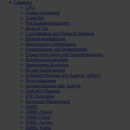
Lösungen
CFO
Group Accountant
Controller
Nachhaltigkeitsmanager
Head of Tax
Consolidation and Financial Planning
Finanzkonsolidierung
Intercompany-Abstimmung
Finanzplanung und Budgetierung
Finanz-Forecasting und Szenarienplanung
Beteiligungscontrolling
Management Reporting
BI und Dashboarding
Extended Planning and Analysis (xP&A)
Personalplanung
Szenarioplanung und -analyse
Operative Planung
ESG Reporting
Disclosure Management
XBRL
XBRL-Tagger
XBRL Cloud
XBRL Auditor
XBRL Vision