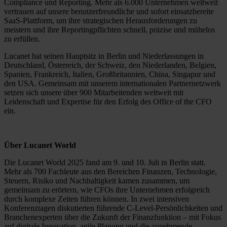
Compliance und Reporting. Mehr als 6.000 Unternehmen weltweit
vertrauen auf unsere benutzerfreundliche und sofort einsatzbereite
SaaS-Plattform, um ihre strategischen Herausforderungen zu
meistern und ihre Reportingpflichten schnell, präzise und mühelos
zu erfüllen.
Lucanet hat seinen Hauptsitz in Berlin und Niederlassungen in
Deutschland, Österreich, der Schweiz, den Niederlanden, Belgien,
Spanien, Frankreich, Italien, Großbritannien, China, Singapur und
den USA. Gemeinsam mit unserem internationalen Partnernetzwerk
setzen sich unsere über 900 Mitarbeitenden weltweit mit
Leidenschaft und Expertise für den Erfolg des Office of the CFO
ein.
Über Lucanet World
Die Lucanet World 2025 fand am 9. und 10. Juli in Berlin statt.
Mehr als 700 Fachleute aus den Bereichen Finanzen, Technologie,
Steuern, Risiko und Nachhaltigkeit kamen zusammen, um
gemeinsam zu erörtern, wie CFOs ihre Unternehmen erfolgreich
durch komplexe Zeiten führen können. In zwei intensiven
Konferenztagen diskutierten führende C-Level-Persönlichkeiten und
Branchenexperten über die Zukunft der Finanzfunktion – mit Fokus
auf digitale Innovation, agile Planung und die zunehmende