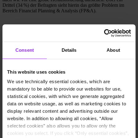
Drittel (34 %) der Befragten sieht hierin das größte Problem im
Bereich Financial Planning & Analysis (FP&A).
Wettbewerbsvorteil
Während des Flagship-Events kündigte Lucanet die vollständige
Integration aller Lösungen in die CFO Solution Platform des
Consent
Details
About
Unternehmens an. Diese Plattform umfasst nun:
Consolidation and Financial Planning
– automatisiert
Konsolidierungsprozesse über verschiedene
This website uses cookies
Konzernstrukturen und Rechnungslegungsstandards hinweg
Extended Planning and Analysis (xP&A)
– ermöglicht
We use technically essential cookies, which are
intuitive, bereichsübergreifende Zusammenarbeit in der
mandatory to be able to provide our websites for use,
operativen Planung
statistical cookies, with which we generate aggregated
ESG Reporting
– erleichtert ESG-Compliance und
unterstützt das neue VSME-Rahmenwerk
data on website usage, as well as marketing cookies to
Disclosure Management
– vereinfacht die Erstellung von
display relevant content and advertising outside our
Offenlegungsberichten
website. In addition to allowing all cookies, “Allow
XBRL
– erleichtert maschinenlesbare Offenlegungen
Lease Accounting
– bietet eine nahtlose Lösung zur
selected cookies” also allows you to allow only the
Einhaltung von IFRS 16
cookies you select. If you click “Only essential cookies”,
Tax Compliance and Reporting
– unterstützt die effektive