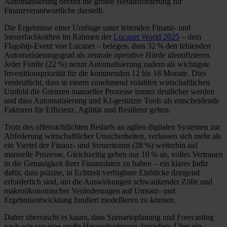
Automatisierung derzeit die größte Herausforderung für
Finanzverantwortliche darstellt.
Die Ergebnisse einer Umfrage unter leitenden Finanz- und
Steuerfachkräften im Rahmen der
Lucanet World 2025
– dem
Flagship-Event von Lucanet – belegen, dass 32 % den fehlenden
Automatisierungsgrad als zentrale operative Hürde identifizieren.
Jeder Fünfte (22 %) nennt Automatisierung zudem als wichtigste
Investitionspriorität für die kommenden 12 bis 18 Monate. Dies
verdeutlicht, dass in einem zunehmend volatilen wirtschaftlichen
Umfeld die Grenzen manueller Prozesse immer deutlicher werden
und dass Automatisierung und KI-gestützte Tools als entscheidende
Faktoren für Effizienz, Agilität und Resilienz gelten.
Trotz des offensichtlichten Bedarfs an agilen digitalen Systemen zur
Abfederung wirtschaftlicher Unsicherheiten, verlassen sich mehr als
ein Viertel der Finanz- und Steuerteams (28 %) weiterhin auf
manuelle Prozesse. Gleichzeitig geben nur 10 % an, volles Vertrauen
in die Genauigkeit ihrer Finanzdaten zu haben – ein klares Indiz
dafür, dass präzise, in Echtzeit verfügbare Einblicke dringend
erforderlich sind, um die Auswirkungen schwankender Zölle und
makroökonomischer Veränderungen auf Umsatz- und
Ergebnisentwicklung fundiert modellieren zu können.
Daher überrascht es kaum, dass Szenarioplanung und Forecasting
nach wie vor eine große Herausforderung darstellen: Über ein