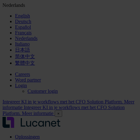
Nederlands
English
Deutsch
Español
Français
Nederlands
Italiano
日本語
简体中文
繁體中文
Careers
Word partner
Login
Customer login
Integreer KI in je workflows met het CFO Solution Platform. Meer
informatie
Integreer KI in je workflows met het CFO Solution
Platform. Meer informatie
×
Oplossingen