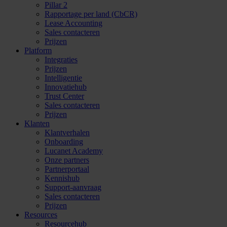
Pillar 2
Rapportage per land (CbCR)
Lease Accounting
Sales contacteren
Prijzen
Platform
Integraties
Prijzen
Intelligentie
Innovatiehub
Trust Center
Sales contacteren
Prijzen
Klanten
Klantverhalen
Onboarding
Lucanet Academy
Onze partners
Partnerportaal
Kennishub
Support-aanvraag
Sales contacteren
Prijzen
Resources
Resourcehub