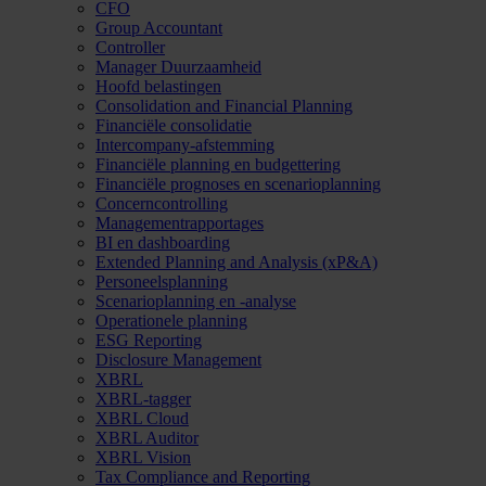
CFO
Group Accountant
Controller
Manager Duurzaamheid
Hoofd belastingen
Consolidation and Financial Planning
Financiële consolidatie
Intercompany-afstemming
Financiële planning en budgettering
Financiële prognoses en scenarioplanning
Concerncontrolling
Managementrapportages
BI en dashboarding
Extended Planning and Analysis (xP&A)
Personeelsplanning
Scenarioplanning en -analyse
Operationele planning
ESG Reporting
Disclosure Management
XBRL
XBRL-tagger
XBRL Cloud
XBRL Auditor
XBRL Vision
Tax Compliance and Reporting