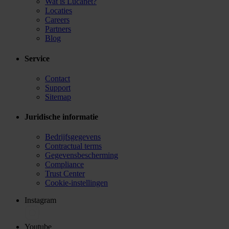
Wat is Lucanet?
Locaties
Careers
Partners
Blog
Service
Contact
Support
Sitemap
Juridische informatie
Bedrijfsgegevens
Contractual terms
Gegevensbescherming
Compliance
Trust Center
Cookie-instellingen
Instagram
Youtube