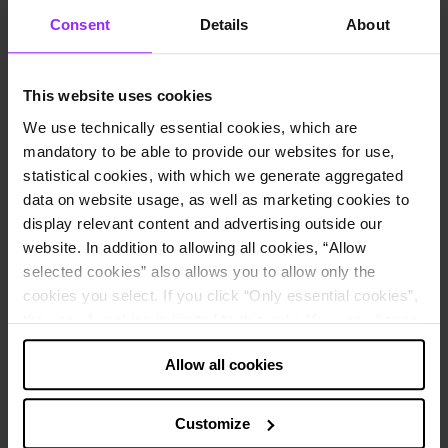
Consent
Details
About
Webinar on-demand |
En cualquier momento
This website uses cookies
We use technically essential cookies, which are
mandatory to be able to provide our websites for use,
statistical cookies, with which we generate aggregated
data on website usage, as well as marketing cookies to
display relevant content and advertising outside our
website. In addition to allowing all cookies, “Allow
selected cookies” also allows you to allow only the
cookies you select. If you click “Only essential cookies”,
the use of cookies is limited to this only. You can change
Stefan Lemke
your decision at any time via “Cookie settings” in the
Technical Service Engineer, Lucanet
Allow all cookies
footer.
Tabla de contenido
Note about the processing of your data collected on
Customize
En esta sesión técnica avanzada, descubrirás los factores clave que
this website in the USA
:
marcan la diferencia entre una migración a la nube fluida y