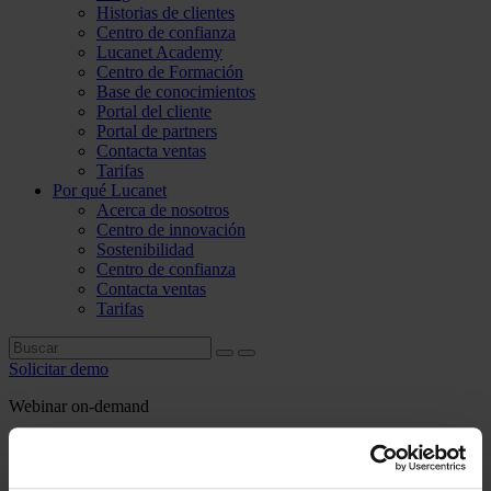
Historias de clientes
Centro de confianza
Lucanet Academy
Centro de Formación
Base de conocimientos
Portal del cliente
Portal de partners
Contacta ventas
Tarifas
Por qué Lucanet
Acerca de nosotros
Centro de innovación
Sostenibilidad
Centro de confianza
Contacta ventas
Tarifas
Solicitar demo
Webinar on-demand
Tu Ruta al Éxito: Domina la Migración a
la Nube con Claridad