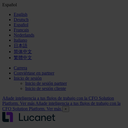
Español
English
Deutsch
Español
Français
Nederlands
Italiano
日本語
简体中文
繁體中文
Carrera
Conviértase en partner
Inicio de sesión
Inicio de sesión partner
Inicio de sesión cliente
Añade inteligencia a tus flujos de trabajo con la CFO Solution
Platform. Ver más
Añade inteligencia a tus flujos de trabajo con la
CFO Solution Platform. Ver más
×