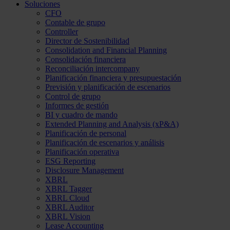
Soluciones
CFO
Contable de grupo
Controller
Director de Sostenibilidad
Consolidation and Financial Planning
Consolidación financiera
Reconciliación intercompany
Planificación financiera y presupuestación
Previsión y planificación de escenarios
Control de grupo
Informes de gestión
BI y cuadro de mando
Extended Planning and Analysis (xP&A)
Planificación de personal
Planificación de escenarios y análisis
Planificación operativa
ESG Reporting
Disclosure Management
XBRL
XBRL Tagger
XBRL Cloud
XBRL Auditor
XBRL Vision
Lease Accounting