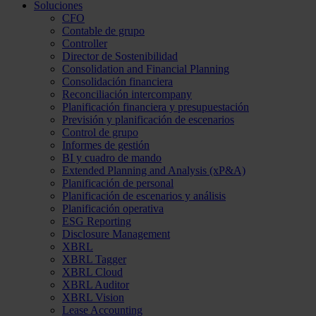
Soluciones
CFO
Contable de grupo
Controller
Director de Sostenibilidad
Consolidation and Financial Planning
Consolidación financiera
Reconciliación intercompany
Planificación financiera y presupuestación
Previsión y planificación de escenarios
Control de grupo
Informes de gestión
BI y cuadro de mando
Extended Planning and Analysis (xP&A)
Planificación de personal
Planificación de escenarios y análisis
Planificación operativa
ESG Reporting
Disclosure Management
XBRL
XBRL Tagger
XBRL Cloud
XBRL Auditor
XBRL Vision
Lease Accounting