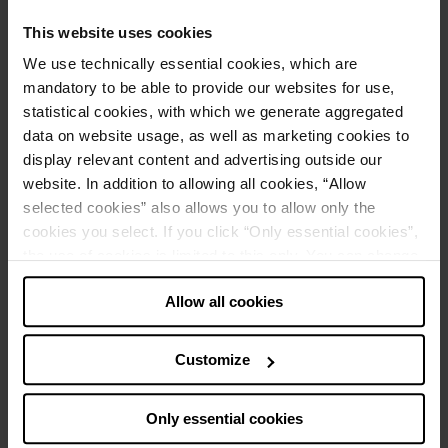
This website uses cookies
Edmund Hoischen
We use technically essential cookies, which are
Financial Services Lead, AWS Germany
mandatory to be able to provide our websites for use,
statistical cookies, with which we generate aggregated
data on website usage, as well as marketing cookies to
display relevant content and advertising outside our
website. In addition to allowing all cookies, “Allow
selected cookies” also allows you to allow only the
cookies you select. If you click “Only essential cookies”,
the use of cookies is limited to this only. You can change
your decision at any time via “Cookie settings” in the
Allow all cookies
footer.
Bhaskar Mitra
Note about the processing of your data collected on
Customize
Head of Solution & Customer Marketing
this website in the USA
:
Tabla de contenido
By clicking “Allow all cookies” you also agree that your
Only essential cookies
data will be processed in the USA. The European Court
Acompaña a líderes visionarios en esta charla informal mientras
of Justice judges the USA to be a country with a level of