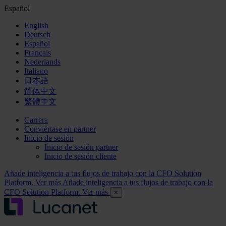
Español
English
Deutsch
Español
Français
Nederlands
Italiano
日本語
简体中文
繁體中文
Carrera
Conviértase en partner
Inicio de sesión
Inicio de sesión partner
Inicio de sesión cliente
Añade inteligencia a tus flujos de trabajo con la CFO Solution
Platform. Ver más
Añade inteligencia a tus flujos de trabajo con la
CFO Solution Platform. Ver más
×