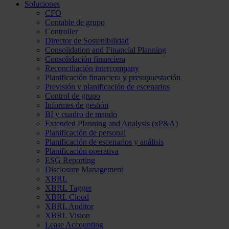
Soluciones
CFO
Contable de grupo
Controller
Director de Sostenibilidad
Consolidation and Financial Planning
Consolidación financiera
Reconciliación intercompany
Planificación financiera y presupuestación
Previsión y planificación de escenarios
Control de grupo
Informes de gestión
BI y cuadro de mando
Extended Planning and Analysis (xP&A)
Planificación de personal
Planificación de escenarios y análisis
Planificación operativa
ESG Reporting
Disclosure Management
XBRL
XBRL Tagger
XBRL Cloud
XBRL Auditor
XBRL Vision
Lease Accounting