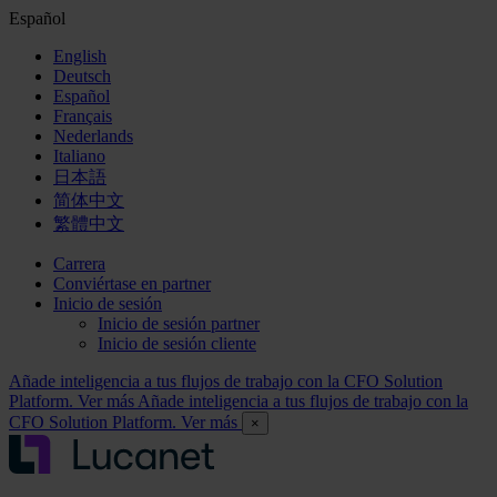
Español
English
Deutsch
Español
Français
Nederlands
Italiano
日本語
简体中文
繁體中文
Carrera
Conviértase en partner
Inicio de sesión
Inicio de sesión partner
Inicio de sesión cliente
Añade inteligencia a tus flujos de trabajo con la CFO Solution
Platform. Ver más
Añade inteligencia a tus flujos de trabajo con la
CFO Solution Platform. Ver más
×