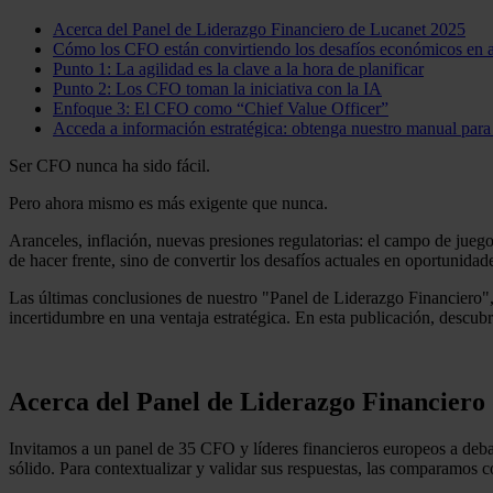
Acerca del Panel de Liderazgo Financiero de Lucanet 2025
Cómo los CFO están convirtiendo los desafíos económicos en 
Punto 1: La agilidad es la clave a la hora de planificar
Punto 2: Los CFO toman la iniciativa con la IA
Enfoque 3: El CFO como “Chief Value Officer”
Acceda a información estratégica: obtenga nuestro manual par
Ser CFO nunca ha sido fácil.
Pero ahora mismo es más exigente que nunca.
Aranceles, inflación, nuevas presiones regulatorias: el campo de jue
de hacer frente, sino de convertir los desafíos actuales en oportunida
Las últimas conclusiones de nuestro "Panel de Liderazgo Financiero", 
incertidumbre en una ventaja estratégica. En esta publicación, descubr
Acerca del Panel de Liderazgo Financiero
Invitamos a un panel de 35 CFO y líderes financieros europeos a debatir
sólido. Para contextualizar y validar sus respuestas, las comparamos 