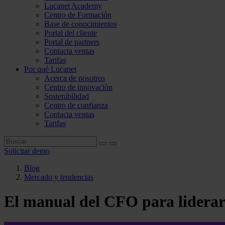
Lucanet Academy
Centro de Formación
Base de conocimientos
Portal del cliente
Portal de partners
Contacta ventas
Tarifas
Por qué Lucanet
Acerca de nosotros
Centro de innovación
Sostenibilidad
Centro de confianza
Contacta ventas
Tarifas
Solicitar demo
Blog
Mercado y tendencias
El manual del CFO para liderar