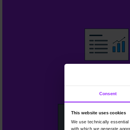
Consent
This website uses cookies
We use technically essential 
with which we generate aggre