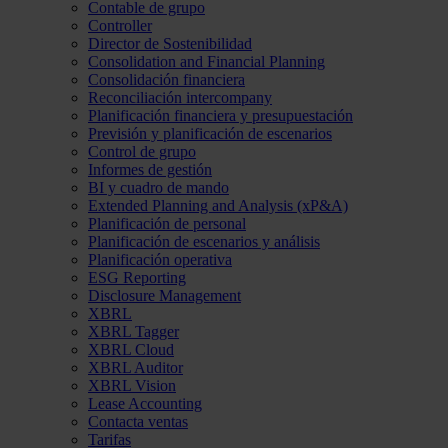
Contable de grupo
Controller
Director de Sostenibilidad
Consolidation and Financial Planning
Consolidación financiera
Reconciliación intercompany
Planificación financiera y presupuestación
Previsión y planificación de escenarios
Control de grupo
Informes de gestión
BI y cuadro de mando
Extended Planning and Analysis (xP&A)
Planificación de personal
Planificación de escenarios y análisis
Planificación operativa
ESG Reporting
Disclosure Management
XBRL
XBRL Tagger
XBRL Cloud
XBRL Auditor
XBRL Vision
Lease Accounting
Contacta ventas
Tarifas