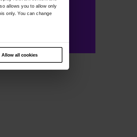
lso allows you to allow only
this only. You can change
he European Court of Justice
ds. There is a particular risk
Allow all cookies