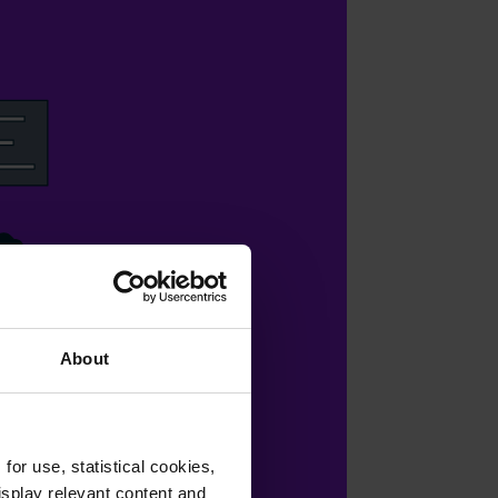
About
or use, statistical cookies,
splay relevant content and