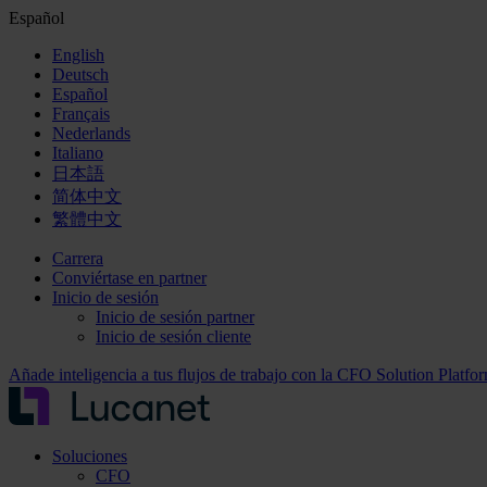
Español
English
Deutsch
Español
Français
Nederlands
Italiano
日本語
简体中文
繁體中文
Carrera
Conviértase en partner
Inicio de sesión
Inicio de sesión partner
Inicio de sesión cliente
Añade inteligencia a tus flujos de trabajo con la CFO Solution Platf
Soluciones
CFO