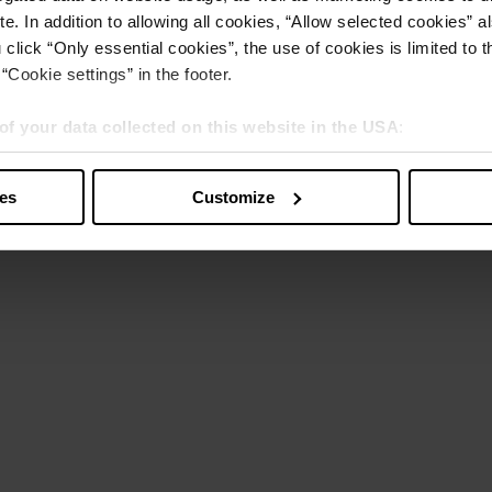
e. In addition to allowing all cookies, “Allow selected cookies” a
 click “Only essential cookies”, the use of cookies is limited to 
“Cookie settings” in the footer.
of your data collected on this website in the USA
:
s” you also agree that your data will be processed in the USA. T
y with a level of data protection that is inadequate by EU standar
ies
Customize
sed by US authorities.