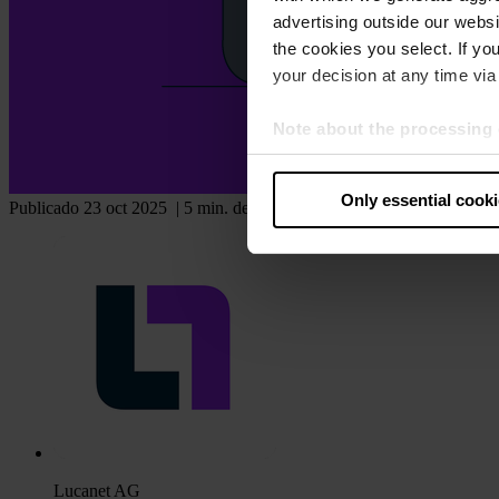
advertising outside our websit
the cookies you select. If you
your decision at any time via 
Note about the processing 
By clicking “Allow all cookie
judges the USA to be a countr
Only essential cook
Publicado 23 oct 2025
| 5 min. de lectura
that your data may be proces
Lucanet AG