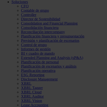
Soluciones
CFO
Contable de grupo
Controller
Director de Sostenibilidad
Consolidation and Financial Planning
Consolidación financiera
Reconciliación intercompany
Planificación financiera y presupuestación
Previsión y planificación de escenarios
Control de grupo
Informes de gestión
BI y cuadro de mando
Extended Planning and Analysis (xP&A)
Planificación de personal
Planificación de escenarios y análisis
Planificación operativa
ESG Reporting
Disclosure Management
XBRL
XBRL Tagger
XBRL Cloud
XBRL Auditor
XBRL Vision
Lease Accounting