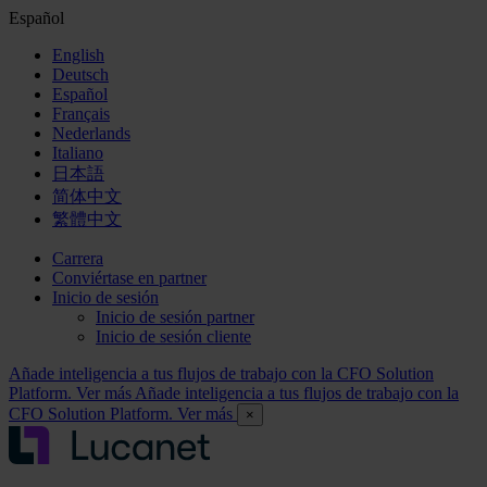
Español
English
Deutsch
Español
Français
Nederlands
Italiano
日本語
简体中文
繁體中文
Carrera
Conviértase en partner
Inicio de sesión
Inicio de sesión partner
Inicio de sesión cliente
Añade inteligencia a tus flujos de trabajo con la CFO Solution
Platform. Ver más
Añade inteligencia a tus flujos de trabajo con la
CFO Solution Platform. Ver más
×