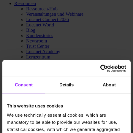
Ressourcen
Ressourcen-Hub
Veranstaltungen und Webinare
Lucanet Connect 2026
Lucanet World
Blog
Kundenstories
Newsroom
Trust Center
Lucanet Academy
Lernzentrum
Knowledge Base
Kundenportal
Partner-Portal
Kontaktieren Sie Sales
Preise
Consent
Details
About
Warum Lucanet
Über uns
Innovations-Hub
Nachhaltigkeit
This website uses cookies
Trust Center
We use technically essential cookies, which are
Kontaktieren Sie Sales
Preise
mandatory to be able to provide our websites for use,
statistical cookies, with which we generate aggregated