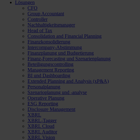
Lösungen
CFO
Group Accountant
Controller
Nachhaltigkeitsmanager
Head of Tax
Consolidation and Financial Planning
Finanzkonsolidierung
Intercompany-Abstimmung
Finanzplanung und Budgetierung
Finanz-Forecasting und Szenarienplanung
Beteiligungscontrolling
Management Reporting
BI und Dashboarding
Extended Planning and Analysis (xP&A)
Personalplanung
Szenarioplanung und -analyse
Operative Planung
ESG Reporting
Disclosure Management
XBRL
XBRL-Tagger
XBRL Cloud
XBRL Auditor
XBRL Vision