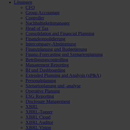
Lösungen
CFO
Group Accountant
Controller
Nachhaltigkeitsmanager
Head of Tax
Consolidation and Financial Planning
Finanzkonsolidierung
Intercompany-Abstimmung
Finanzplanung und Budgetierung
Finanz-Forecasting und Szenarienplanung
Beteiligungscontrolling
Management Reporting
BI und Dashboarding
Extended Planning and Analysis (xP&A)
Personalplanung
Szenarioplanung und -analyse
Operative Planung
ESG Reporting
Disclosure Management
XBRL
XBRL-Tagger
XBRL Cloud
XBRL Auditor
XBRL Vision