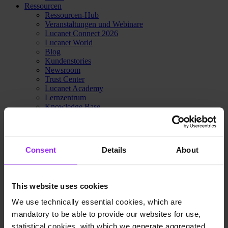
Ressourcen
Ressourcen-Hub
Veranstaltungen und Webinare
Lucanet Connect 2026
Lucanet World
Blog
Kundenstories
Newsroom
Trust Center
Lucanet Academy
Lernzentrum
Knowledge Base
Kundenportal
Partner-Portal
Kontaktieren Sie Sales
Preise
Consent
Details
About
Warum Lucanet
Über uns
Innovations-Hub
Nachhaltigkeit
This website uses cookies
Trust Center
Kontaktieren Sie Sales
We use technically essential cookies, which are
Preise
mandatory to be able to provide our websites for use,
statistical cookies, with which we generate aggregated