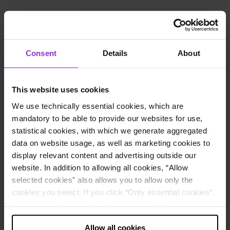
Volker Blau,
Senior Manager, Dr. Kleeberg & Partner GmbH WPG StBG
Consent
Details
About
This website uses cookies
We use technically essential cookies, which are
mandatory to be able to provide our websites for use,
statistical cookies, with which we generate aggregated
data on website usage, as well as marketing cookies to
display relevant content and advertising outside our
Laura Zwirner
website. In addition to allowing all cookies, “Allow
Manager, Dr. Kleeberg & Partner GmbH WPG StBG
selected cookies” also allows you to allow only the
cookies you select. If you click “Only essential cookies”,
Inhaltsverzeichnis
the use of cookies is limited to this only. You can change
In diesem On-Demand-Webinar erhalten Sie einen fundierten
your decision at any time via “Cookie settings” in the
Überblick über die neuen Anforderungen des IFRS 18 und deren
Allow all cookies
footer.