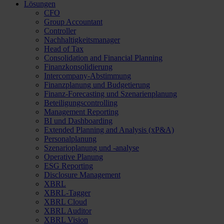
Lösungen
CFO
Group Accountant
Controller
Nachhaltigkeitsmanager
Head of Tax
Consolidation and Financial Planning
Finanzkonsolidierung
Intercompany-Abstimmung
Finanzplanung und Budgetierung
Finanz-Forecasting und Szenarienplanung
Beteiligungscontrolling
Management Reporting
BI und Dashboarding
Extended Planning and Analysis (xP&A)
Personalplanung
Szenarioplanung und -analyse
Operative Planung
ESG Reporting
Disclosure Management
XBRL
XBRL-Tagger
XBRL Cloud
XBRL Auditor
XBRL Vision