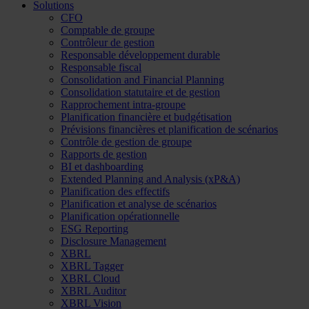
Solutions
CFO
Comptable de groupe
Contrôleur de gestion
Responsable développement durable
Responsable fiscal
Consolidation and Financial Planning
Consolidation statutaire et de gestion
Rapprochement intra-groupe
Planification financière et budgétisation
Prévisions financières et planification de scénarios
Contrôle de gestion de groupe
Rapports de gestion
BI et dashboarding
Extended Planning and Analysis (xP&A)
Planification des effectifs
Planification et analyse de scénarios
Planification opérationnelle
ESG Reporting
Disclosure Management
XBRL
XBRL Tagger
XBRL Cloud
XBRL Auditor
XBRL Vision