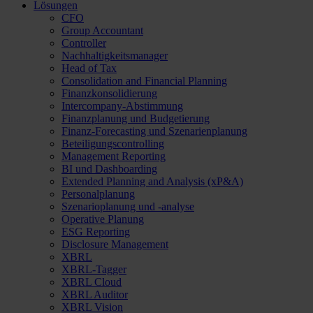
Lösungen
CFO
Group Accountant
Controller
Nachhaltigkeitsmanager
Head of Tax
Consolidation and Financial Planning
Finanzkonsolidierung
Intercompany-Abstimmung
Finanzplanung und Budgetierung
Finanz-Forecasting und Szenarienplanung
Beteiligungscontrolling
Management Reporting
BI und Dashboarding
Extended Planning and Analysis (xP&A)
Personalplanung
Szenarioplanung und -analyse
Operative Planung
ESG Reporting
Disclosure Management
XBRL
XBRL-Tagger
XBRL Cloud
XBRL Auditor
XBRL Vision