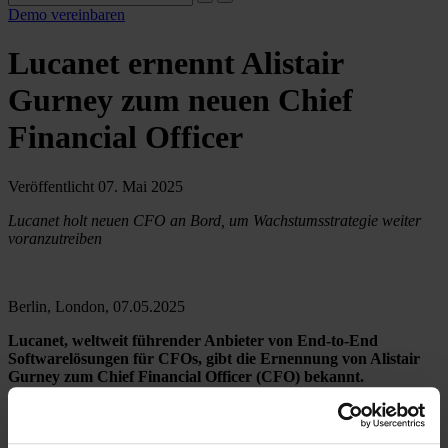
Demo vereinbaren
Lucanet ernennt Alistair
Gurney zum neuen Chief
Financial Officer
Veröffentlicht 07. Mai 2025
Lucanet holt neuen CFO an Bord, um Wachstumsstrategie weiter
voranzutreiben
Berlin, London, 07.05.2025
Lucanet, weltweit führender Anbieter von End-to-End
Softwarelösungen für CFOs, gibt die Ernennung von Alistair
Gurney zum Chief Financial Officer (CFO) bekannt.
Diese Entscheidung markiert einen weiteren bedeutenden
Meilenstein in der Entwicklung von Lucanet. Mit der Erweiterung
seines Führungsteams unterstreicht das Unternehmen seine klare