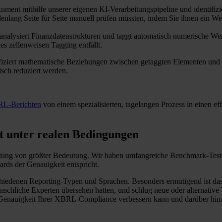
ment mithilfe unserer eigenen KI-Verarbeitungspipeline und identifizi
tundenlang Seite für Seite manuell prüfen müssten, indem Sie ihnen ein
 analysiert Finanzdatenstrukturen und taggt automatisch numerische We
s zellenweisen Tagging entfällt.
iziert mathematische Beziehungen zwischen getaggten Elementen und e
sch reduziert werden.
RL-Berichten
von einem spezialisierten, tagelangen Prozess in einen eff
t unter realen Bedingungen
rstattung von größter Bedeutung. Wir haben umfangreiche Benchmark-Tes
ards der Genauigkeit entspricht.
hiedenen Reporting-Typen und Sprachen. Besonders ermutigend ist das 
chliche Experten übersehen hatten, und schlug neue oder alternative T
und Genauigkeit Ihrer XBRL-Compliance verbessern kann und darüber hi