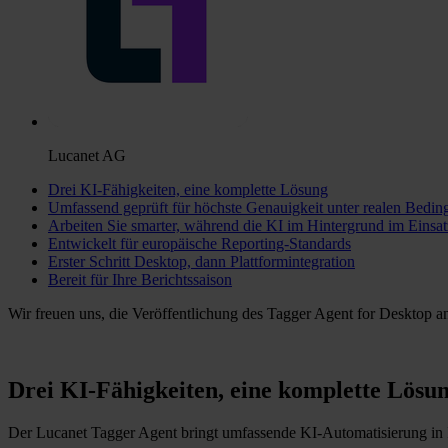
Lucanet AG
Drei KI-Fähigkeiten, eine komplette Lösung
Umfassend geprüft für höchste Genauigkeit unter realen Bedi
Arbeiten Sie smarter, während die KI im Hintergrund im Einsatz
Entwickelt für europäische Reporting-Standards
Erster Schritt Desktop, dann Plattformintegration
Bereit für Ihre Berichtssaison
Wir freuen uns, die Veröffentlichung des Tagger Agent for Desktop 
Drei KI-Fähigkeiten, eine komplette Lösu
Der Lucanet Tagger Agent bringt umfassende KI-Automatisierung in I