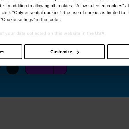
e. In addition to allowing all cookies, “Allow selected cookies” a
 click “Only essential cookies”, the use of cookies is limited to 
“Cookie settings” in the footer.
of your data collected on this website in the USA
:
s” you also agree that your data will be processed in the USA. T
y with a level of data protection that is inadequate by EU standar
ies
Customize
sed by US authorities.