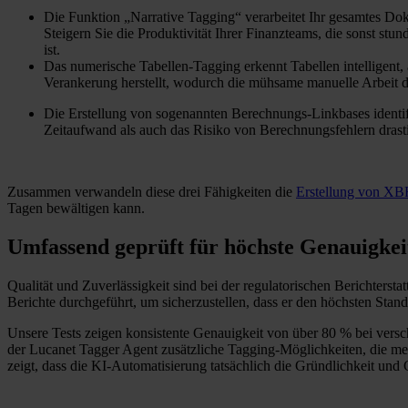
Die Funktion „Narrative Tagging“ verarbeitet Ihr gesamtes Doku
Steigern Sie die Produktivität Ihrer Finanzteams, die sonst s
ist.
Das numerische Tabellen-Tagging erkennt Tabellen intelligent,
Verankerung herstellt, wodurch die mühsame manuelle Arbeit de
Die Erstellung von sogenannten Berechnungs-Linkbases identif
Zeitaufwand als auch das Risiko von Berechnungsfehlern drasti
Zusammen verwandeln diese drei Fähigkeiten die
Erstellung von XB
Tagen bewältigen kann.
Umfassend geprüft für höchste Genauigkei
Qualität und Zuverlässigkeit sind bei der regulatorischen Berichte
Berichte durchgeführt, um sicherzustellen, dass er den höchsten Stand
Unsere Tests zeigen konsistente Genauigkeit von über 80 % bei versc
der Lucanet Tagger Agent zusätzliche Tagging-Möglichkeiten, die mens
zeigt, dass die KI-Automatisierung tatsächlich die Gründlichkeit 