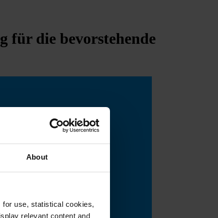
g für die bevorstehende
About
or use, statistical cookies,
splay relevant content and