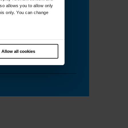
lso allows you to allow only
this only. You can change
he European Court of Justice
ds. There is a particular risk
Allow all cookies