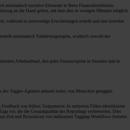
ert automatisch narrative Elemente in Ihren Finanzabschlüssen.
 Werkzeug an die Hand geben, mit dem dies in wenigen Minuten möglich
rte, während es notwendige Erweiterungen erstellt und eine korrekte
rstellt automatisch Validierungsregeln, wodurch sowohl der
izienten Arbeitsablauf, den jeder Finanzexperte in Stunden statt in
ts des Tagger-Agenten anhand realer, von Menschen getaggter
Feedback von frühen Testpartnern: In mehreren Fällen identifizierte
ags vor, die die Gesamtqualität des Reportings verbesserten. Dies
naus Zeit und Ressourcen von mühsamen Tagging-Workflows freisetzt.