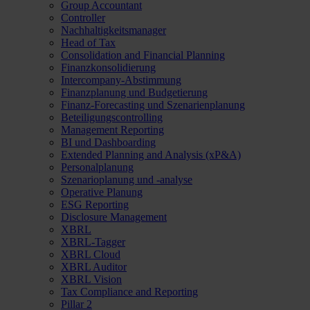
Group Accountant
Controller
Nachhaltigkeitsmanager
Head of Tax
Consolidation and Financial Planning
Finanzkonsolidierung
Intercompany-Abstimmung
Finanzplanung und Budgetierung
Finanz-Forecasting und Szenarienplanung
Beteiligungscontrolling
Management Reporting
BI und Dashboarding
Extended Planning and Analysis (xP&A)
Personalplanung
Szenarioplanung und -analyse
Operative Planung
ESG Reporting
Disclosure Management
XBRL
XBRL-Tagger
XBRL Cloud
XBRL Auditor
XBRL Vision
Tax Compliance and Reporting
Pillar 2