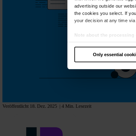
advertising outside our websit
the cookies you select. If you
your decision at any time via 
Note about the processing 
By clicking “Allow all cookie
judges the USA to be a countr
Only essential cook
that your data may be proces
Veröffentlicht 18. Dez. 2025
| 4 Min. Lesezeit