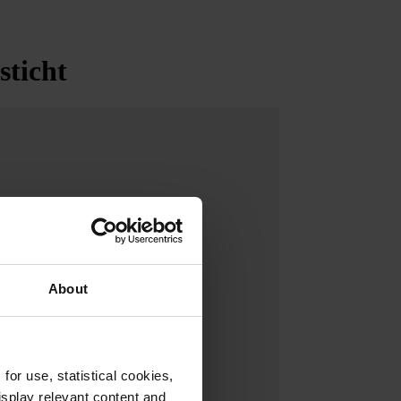
ticht
About
or use, statistical cookies,
splay relevant content and