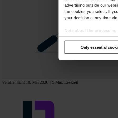
advertising outside our websit
the cookies you select. If you
your decision at any time via 
Note about the processing 
By clicking “Allow all cookie
judges the USA to be a countr
Only essential cook
that your data may be proces
Veröffentlicht 18. Mai 2026
| 5 Min. Lesezeit