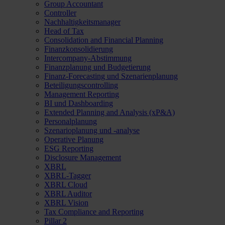
Group Accountant
Controller
Nachhaltigkeitsmanager
Head of Tax
Consolidation and Financial Planning
Finanzkonsolidierung
Intercompany-Abstimmung
Finanzplanung und Budgetierung
Finanz-Forecasting und Szenarienplanung
Beteiligungscontrolling
Management Reporting
BI und Dashboarding
Extended Planning and Analysis (xP&A)
Personalplanung
Szenarioplanung und -analyse
Operative Planung
ESG Reporting
Disclosure Management
XBRL
XBRL-Tagger
XBRL Cloud
XBRL Auditor
XBRL Vision
Tax Compliance and Reporting
Pillar 2