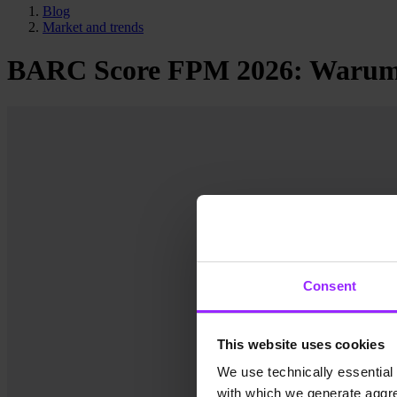
Blog
Market and trends
BARC Score FPM 2026: Warum 
Consent
This website uses cookies
We use technically essential 
with which we generate aggre