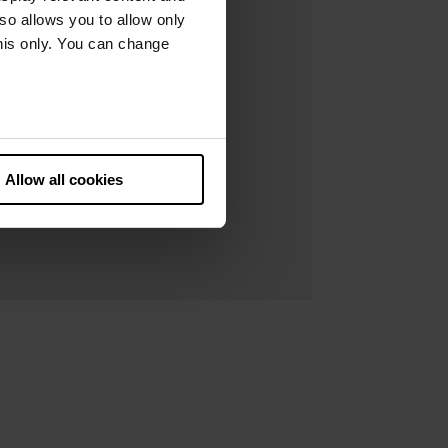
lso allows you to allow only
this only. You can change
he European Court of Justice
ds. There is a particular risk
Allow all cookies