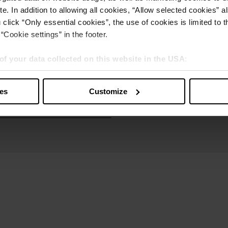
e. In addition to allowing all cookies, “Allow selected cookies” a
 click “Only essential cookies”, the use of cookies is limited to 
“Cookie settings” in the footer.
of your data collected on this website in the USA
:
s” you also agree that your data will be processed in the USA. T
y with a level of data protection that is inadequate by EU standar
ies
Customize
sed by US authorities.