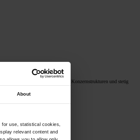
öffentlichen. Doch unübersichtliche Konzernstrukturen und stetig
 so den Fast Close.
About
or use, statistical cookies,
splay relevant content and
lso allows you to allow only