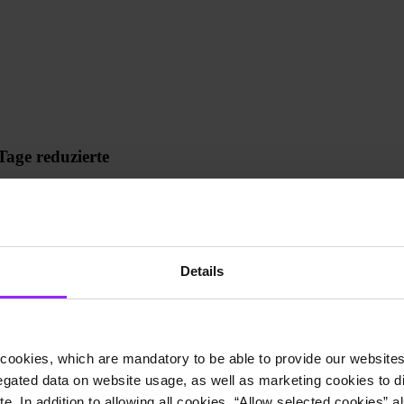
Tage reduzierte
abschluss effizient zu erstellen und ihre Finanzzahlen schnell zu ver
derungen. Die Thai Union Group setzt daher auf Lucanet – und schafft
Details
cookies, which are mandatory to be able to provide our websites f
gated data on website usage, as well as marketing cookies to di
e. In addition to allowing all cookies, “Allow selected cookies” a