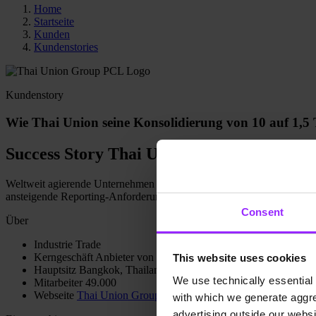
Home
Startseite
Kunden
Kundenstories
Kundenstory
Wie Thai Union seine Konsolidierung von 10 auf 1,5 
Success Story Thai Union Group
Weltweit agierende Unternehmen sind darauf angewiesen, ihren Konzern
ansteigende Reporting-Anforderungen stellen sie vor große Herausfor
Consent
Über
Industrie
Trade
Kerngeschäft
Anbieter von Fischprodukten
This website uses cookies
Hauptsitz
Bangkok, Thailand
We use technically essential 
Mitarbeiter
49.000
Webseite
Thai Union Group Homepage
with which we generate aggre
advertising outside our websit