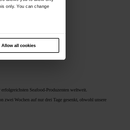
this only. You can change
he European Court of Justice
ds. There is a particular risk
Allow all cookies
 erfolgreichsten Seafood-Produzenten weltweit.
on zwei Wochen auf nur drei Tage gesenkt, obwohl unsere