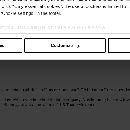
 click “Only essential cookies”, the use of cookies is limited to 
“Cookie settings” in the footer.
of your data collected on this website in the USA
:
s” you also agree that your data will be processed in the USA. T
y with a level of data protection that is inadequate by EU standar
ies
Customize
sed by US authorities.
t mit einem jährlichen Umsatz von etwa 3,7 Milliarden Euro einer der
net erheblich vereinfacht. Die Intercompany-Abstimmung haben wir v
idierungsprozess von zehn auf 1,5 Tage reduzieren.