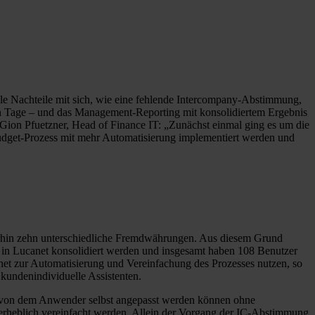
le Nachteile mit sich, wie eine fehlende Intercompany-Abstimmung,
n Tage – und das Management-Reporting mit konsolidiertem Ergebnis
Gion Pfuetzner, Head of Finance IT: „Zunächst einmal ging es um die
Budget-Prozess mit mehr Automatisierung implementiert werden und
erhin zehn unterschiedliche Fremdwährungen. Aus diesem Grund
in Lucanet konsolidiert werden und insgesamt haben 108 Benutzer
net zur Automatisierung und Vereinfachung des Prozesses nutzen, so
kundenindividuelle Assistenten.
iese von dem Anwender selbst angepasst werden können ohne
erheblich vereinfacht werden. Allein der Vorgang der IC-Abstimmung