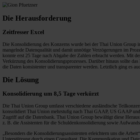
Die Herausforderung
Zeitfresser Excel
Die Konsolidierung des Konzerns wurde bei der Thai Union Group in 
mangelnde Datenqualität und damit unnötige Verzögerungen im Proze
konnte erst 25 Tage nach Abgabe der Zahlen erbracht werden. Mit de
Verkürzung des Konsolidierungsprozesses. Darüber hinaus sollte das
die Daten konsistenter und transparenter werden. Letztlich ging es a
Die Lösung
Konsolidierung um 8,5 Tage verkürzt
Die Thai Union Group umfasst verschiedene ausländische Teilkonzer
konsolidiert Thai Union mehrstufig nach Thai GAAP, US GAAP und I
Zugriff auf die Datenbank. Thai Union Group bewältigt diese Heraus
z. B. die Assistenten für die Schuldenkonsolidierung sowie Aufwands
„Besonders die Konsolidierungsassistenten erleichtern uns die Arbeit
Unterstützung durch einen Consultant. Die Kommunikation und Daten