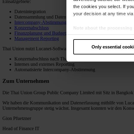
Einsatzgebiete:
the cookies you select. If you
Datenintegration
your decision at any time via 
Datensammlung und Datenvalidierung
Intercompany-Abstimmung
Konzernabschluss
Note about the processing 
Finanzplanung und Budgetierung
By clicking “Allow all cookie
Management Reporting
judges the USA to be a countr
Only essential cook
Thai Union nutzt Lucanet-Software für:
that your data may be proces
Konzernabschluss nach Thai GAAP, IFRS und US GAAP
Internes und externes Reporting
Automatisierte Intercompany-Abstimmung
Zum Unternehmen
Die Thai Union Group Public Company Limited mit Sitz in Bangkok is
Wir haben die Kommunikation und Datenerfassung mithilfe von Luca
Unternehmensgruppe stetig wächst. Insgesamt konnten wir den Konsol
Gion Pfuetzner
Head of Finance IT