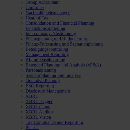
Group Accountant
Controller
Nachhaltigkeitsmanager
Head of Tax
Consolidation and Financial Planning
Finanzkonsolidierung
Intercompany-Abstimmung
Finanzplanung und Budgetierung
Finanz-Forecasting und Szenarienplanung
Beteiligungscontrolling
Management Reporting
BI und Dashboarding
Extended Planning and Analysis (xP&A)
Personalplanung
Szenarioplanung und -analyse
Operative Planung
ESG Reporting
Disclosure Management
XBRL
XBRL-Tagger
XBRL Cloud
XBRL Auditor
XBRL Vision
Tax Compliance and Reporting
Pillar 2