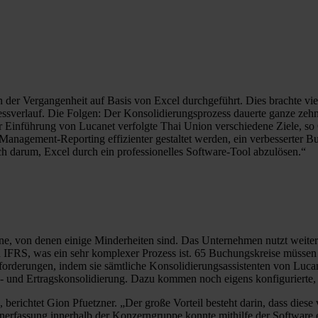
der Vergangenheit auf Basis von Excel durchgeführt. Dies brachte vie
ssverlauf. Die Folgen: Der Konsolidierungsprozess dauerte ganze zeh
r Einführung von Lucanet verfolgte Thai Union verschiedene Ziele, so 
 Management-Reporting effizienter gestaltet werden, ein verbesserter 
uch darum, Excel durch ein professionelles Software-Tool abzulösen.“
ne, von denen einige Minderheiten sind. Das Unternehmen nutzt weit
FRS, was ein sehr komplexer Prozess ist. 65 Buchungskreise müssen 
forderungen, indem sie sämtliche Konsolidierungsassistenten von Luca
- und Ertragskonsolidierung. Dazu kommen noch eigens konfigurierte, 
“, berichtet Gion Pfuetzner. „Der große Vorteil besteht darin, dass d
erfassung innerhalb der Konzerngruppe konnte mithilfe der Software 