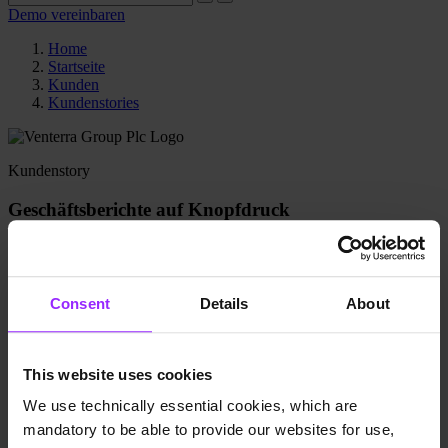
Demo vereinbaren
Home
Startseite
Kunden
Kundenstories
Kundenstory
Geschäftsberichte auf Knopfdruck
Success Story SmartNotes | Venterra
Group
Consent
Details
About
Venterra verabschiedete sich von Excel für die
Geschäftsberichterstellung und setzt nun auf SmartNotes. Mit
Erfolg: Dank der neuen Software spart das Finanzteam drei
This website uses cookies
Arbeitstage beim Reporting ein.
We use technically essential cookies, which are
Über
mandatory to be able to provide our websites for use,
Industrie
Services and support