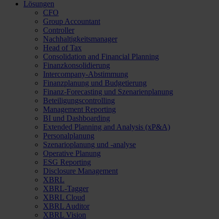
Lösungen
CFO
Group Accountant
Controller
Nachhaltigkeitsmanager
Head of Tax
Consolidation and Financial Planning
Finanzkonsolidierung
Intercompany-Abstimmung
Finanzplanung und Budgetierung
Finanz-Forecasting und Szenarienplanung
Beteiligungscontrolling
Management Reporting
BI und Dashboarding
Extended Planning and Analysis (xP&A)
Personalplanung
Szenarioplanung und -analyse
Operative Planung
ESG Reporting
Disclosure Management
XBRL
XBRL-Tagger
XBRL Cloud
XBRL Auditor
XBRL Vision