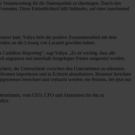
hr Verantwortung für die Datenqualität zu übertragen. Durch den
maten. Diese Einheitlichkeit hilft 9altitudes, auf einer zunehmend
enutzer kam. Yuliya hebt die positive Zusammenarbeit mit dem
blemlos an die Lösung von Lucanet gewöhnt haben.
Cashflow-Reporting“, sagt Yuliya. „Es ist wichtig, dass alle
ch angepasst und innerhalb festgelegter Fristen umgesetzt werden.
ichtert, die Unterschiede zwischen den Unternehmen zu erkennen.
formen importieren und in Echtzeit aktualisieren. Benutzer berichten
prozesses berechnet und verbucht werden; ein Prozess, der jetzt nur
 Unternehmen, vom CEO, CFO und Aktionären bis hin zu
liya.