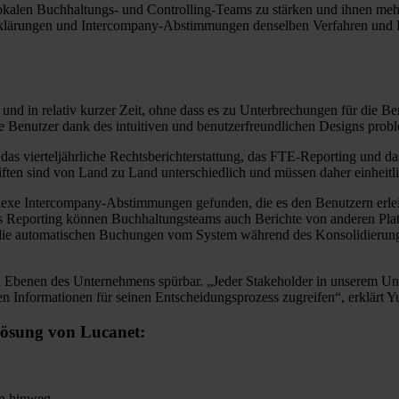
e lokalen Buchhaltungs- und Controlling-Teams zu stärken und ihnen me
rklärungen und Intercompany-Abstimmungen denselben Verfahren und For
und in relativ kurzer Zeit, ohne dass es zu Unterbrechungen für die B
e Benutzer dank des intuitiven und benutzerfreundlichen Designs pro
 vierteljährliche Rechtsberichterstattung, das FTE-Reporting und das 
ften sind von Land zu Land unterschiedlich und müssen daher einheitli
plexe Intercompany-Abstimmungen gefunden, die es den Benutzern erle
das Reporting können Buchhaltungsteams auch Berichte von anderen Platt
ie die automatischen Buchungen vom System während des Konsolidierungs
len Ebenen des Unternehmens spürbar. „Jeder Stakeholder in unserem
en Informationen für seinen Entscheidungsprozess zugreifen“, erklärt Yu
 Lösung von Lucanet:
en hinweg