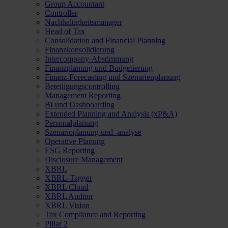
Group Accountant
Controller
Nachhaltigkeitsmanager
Head of Tax
Consolidation and Financial Planning
Finanzkonsolidierung
Intercompany-Abstimmung
Finanzplanung und Budgetierung
Finanz-Forecasting und Szenarienplanung
Beteiligungscontrolling
Management Reporting
BI und Dashboarding
Extended Planning and Analysis (xP&A)
Personalplanung
Szenarioplanung und -analyse
Operative Planung
ESG Reporting
Disclosure Management
XBRL
XBRL-Tagger
XBRL Cloud
XBRL Auditor
XBRL Vision
Tax Compliance and Reporting
Pillar 2