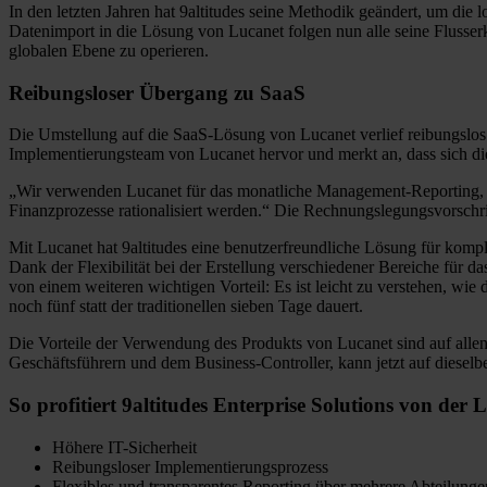
In den letzten Jahren hat 9altitudes seine Methodik geändert, um di
Datenimport in die Lösung von Lucanet folgen nun alle seine Flusse
globalen Ebene zu operieren.
Reibungsloser Übergang zu SaaS
Die Umstellung auf die SaaS-Lösung von Lucanet verlief reibungslos 
Implementierungsteam von Lucanet hervor und merkt an, dass sich di
„Wir verwenden Lucanet für das monatliche Management-Reporting, das
Finanzprozesse rationalisiert werden.“ Die Rechnungslegungsvorschri
Mit Lucanet hat 9altitudes eine benutzerfreundliche Lösung für kom
Dank der Flexibilität bei der Erstellung verschiedener Bereiche für 
von einem weiteren wichtigen Vorteil: Es ist leicht zu verstehen, w
noch fünf statt der traditionellen sieben Tage dauert.
Die Vorteile der Verwendung des Produkts von Lucanet sind auf al
Geschäftsführern und dem Business-Controller, kann jetzt auf dieselb
So profitiert 9altitudes Enterprise Solutions von der
Höhere IT-Sicherheit
Reibungsloser Implementierungsprozess
Flexibles und transparentes Reporting über mehrere Abteilung