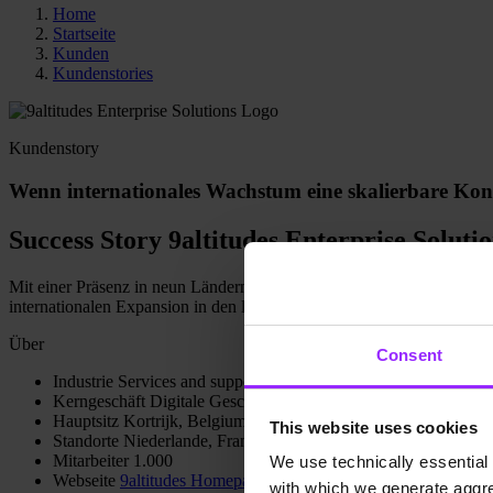
Home
Startseite
Kunden
Kundenstories
Kundenstory
Wenn internationales Wachstum eine skalierbare Kons
Success Story 9altitudes Enterprise Soluti
Mit einer Präsenz in neun Ländern und über 30 Tochtergesellschaften 
internationalen Expansion in den letzten fünf Jahren musste das Un
Über
Consent
Industrie
Services and support
Kerngeschäft
Digitale Geschäftstransformation
Hauptsitz
Kortrijk, Belgium
This website uses cookies
Standorte
Niederlande, Frankreich, Dänemark, Slowenien
Mitarbeiter
1.000
We use technically essential 
Webseite
9altitudes Homepage
with which we generate aggre