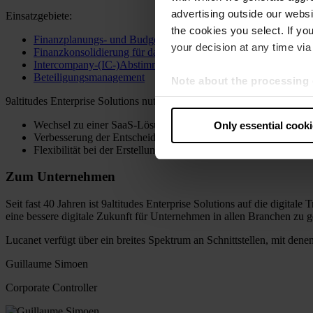
advertising outside our websit
Einsatzgebiete:
the cookies you select. If you
Finanzplanungs- und Budgetierung
your decision at any time via 
Finanzkonsolidierung für das Konzerncontrolling
Intercompany-(IC-)Abstimmung
Beteiligungsmanagement
Note about the processing 
By clicking “Allow all cookie
9altitudes Enterprise Solutions nutzt die Lösung von Lucanet:
judges the USA to be a countr
Wechsel zu einer SaaS-Lösung mit mehr Datensicherheit und Ei
Only essential cook
that your data may be proces
Verbesserung der Entscheidungsfindung mit genauen Informatio
Flexibilität bei der Erstellung verschiedener Berichtsbereiche 
Zum Unternehmen
Seit fast 40 Jahren ist 9altitudes Enterprise Solutions auf die digit
eine bessere digitale Zukunft für Unternehmen in allen Branchen zu ge
Lucanet verfügt über ein breites Spektrum an Schnittstellen, mit d
Guillaume Simoen
Corporate Controller