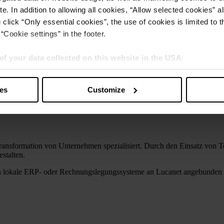
e. In addition to allowing all cookies, “Allow selected cookies” a
 click “Only essential cookies”, the use of cookies is limited to 
“Cookie settings” in the footer.
of your data collected on this website in the USA
:
s” you also agree that your data will be processed in the USA. T
y with a level of data protection that is inadequate by EU standar
nhaltung der Vorschriften
ies
Customize
sed by US authorities.
nen jederzeit und überall mit der SaaS-Lösung
für unterschiedliche Länderanforderungen
ale Transformation von Unternehmen spezialisiert. Durch den Einsatz von
stalten.
enen lokale ERP- oder Rechnungslegungssysteme an Lucanet angebunden