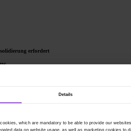
olidierung erfordert
ons
bietet 9altitudes Enterprise Solutions Unternehmen weltweit eine Reih
ternehmen ernsthaft nach einem Konsolidierungsinstrument suchen, das 
Details
cookies, which are mandatory to be able to provide our websites f
gated data on website usage, as well as marketing cookies to di