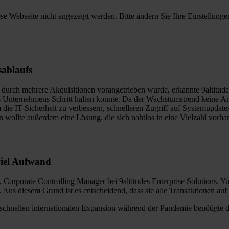
ese Webseite nicht angezeigt werden. Bitte ändern Sie Ihre Einstellunge
sablaufs
rch mehrere Akquisitionen vorangetrieben wurde, erkannte 9altitudes E
es Unternehmens Schritt halten konnte. Da der Wachstumstrend keine A
ie IT-Sicherheit zu verbessern, schnelleren Zugriff auf Systemupdates 
wollte außerdem eine Lösung, die sich nahtlos in eine Vielzahl vorhan
viel Aufwand
Corporate Controlling Manager bei 9altitudes Enterprise Solutions. Yul
n. Aus diesem Grund ist es entscheidend, dass sie alle Transaktionen au
ner schnellen internationalen Expansion während der Pandemie benötigte
.