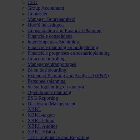
CFO
Group Accountant
Controller
Manager Duurzaamheid
Hoofd belastingen
Consolidation and Financial Planning
Financiële consolidatie
Intercompany-afstemming
Financiële planning en budgettering
Financiële prognoses en scenarioplanning
Concerncontrolling
Managementrapportages
BI en dashboarding
Extended Planning and Analysis (xP&A)
Personeelsplanning
Scenarioplanning en -analyse
Operationele planning
ESG Reporting
Disclosure Management
XBRL
XBRL-tagger
XBRL Cloud
XBRL Auditor
XBRL Vision
Tax Compliance and Reporting