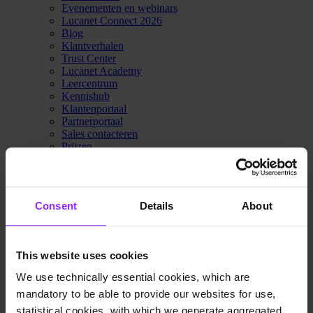
Evenementen en webinars
Lucanet Connect 2026
Blog
Klantverhalen
Trust Center
Lucanet Academy
Leercentrum
Kennishub
Klantenportaal
Partnerportaal
Sales contacteren
Prijzen
Waarom Lucanet
Over ons
Innovatiehub
Duurzaamheid
Consent
Details
About
Trust Center
Sales contacteren
Prijzen
This website uses cookies
Demo aanvragen
We use technically essential cookies, which are
mandatory to be able to provide our websites for use,
Home
Startpagina
statistical cookies, with which we generate aggregated