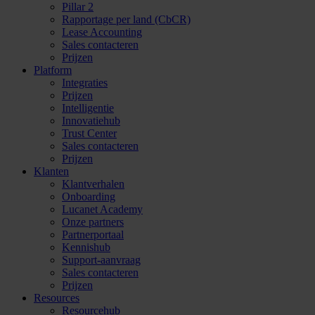
Pillar 2
Rapportage per land (CbCR)
Lease Accounting
Sales contacteren
Prijzen
Platform
Integraties
Prijzen
Intelligentie
Innovatiehub
Trust Center
Sales contacteren
Prijzen
Klanten
Klantverhalen
Onboarding
Lucanet Academy
Onze partners
Partnerportaal
Kennishub
Support-aanvraag
Sales contacteren
Prijzen
Resources
Resourcehub