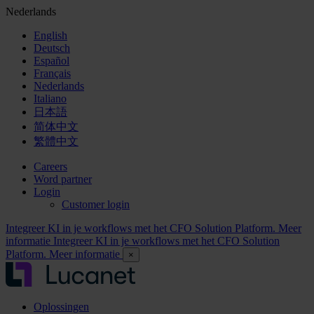
Nederlands
English
Deutsch
Español
Français
Nederlands
Italiano
日本語
简体中文
繁體中文
Careers
Word partner
Login
Customer login
Integreer KI in je workflows met het CFO Solution Platform. Meer
informatie
Integreer KI in je workflows met het CFO Solution
Platform. Meer informatie
×
Oplossingen