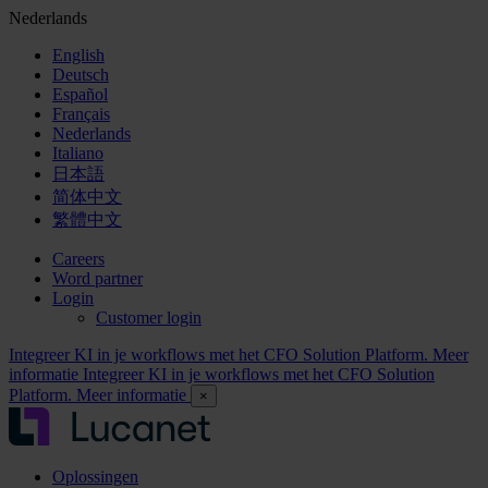
Nederlands
English
Deutsch
Español
Français
Nederlands
Italiano
日本語
简体中文
繁體中文
Careers
Word partner
Login
Customer login
Integreer KI in je workflows met het CFO Solution Platform. Meer
informatie
Integreer KI in je workflows met het CFO Solution
Platform. Meer informatie
×
Oplossingen