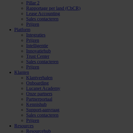
Pillar 2
Rapportage per land (CbCR)
Lease Accounting
Sales contacteren
Prijzen
Platform
Integraties
Prijzen
Intelligentie
Innovatiehub
Trust Center
Sales contacteren
Prijzen
Klanten
Klantverhalen
Onboarding
Lucanet Academy
Onze partners
Partnerportaal
Kennishub
Support-aanvraag
Sales contacteren
Prijzen
Resources
Resourcehub