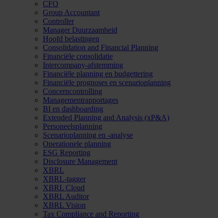
CFO
Group Accountant
Controller
Manager Duurzaamheid
Hoofd belastingen
Consolidation and Financial Planning
Financiële consolidatie
Intercompany-afstemming
Financiële planning en budgettering
Financiële prognoses en scenarioplanning
Concerncontrolling
Managementrapportages
BI en dashboarding
Extended Planning and Analysis (xP&A)
Personeelsplanning
Scenarioplanning en -analyse
Operationele planning
ESG Reporting
Disclosure Management
XBRL
XBRL-tagger
XBRL Cloud
XBRL Auditor
XBRL Vision
Tax Compliance and Reporting