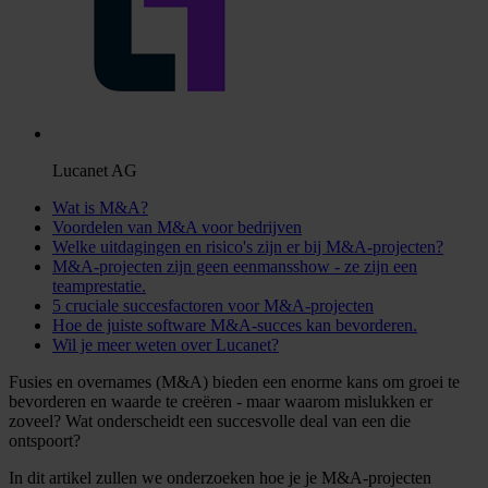
Lucanet AG
Wat is M&A?
Voordelen van M&A voor bedrijven
Welke uitdagingen en risico's zijn er bij M&A-projecten?
M&A-projecten zijn geen eenmansshow - ze zijn een
teamprestatie.
5 cruciale succesfactoren voor M&A-projecten
Hoe de juiste software M&A-succes kan bevorderen.
Wil je meer weten over Lucanet?
Fusies en overnames (M&A) bieden een enorme kans om groei te
bevorderen en waarde te creëren - maar waarom mislukken er
zoveel? Wat onderscheidt een succesvolle deal van een die
ontspoort?
In dit artikel zullen we onderzoeken hoe je je M&A-projecten