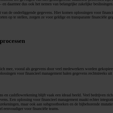
– en daarmee dus ook het nemen van belangrijke zakelijke beslissingen
teit van de onderliggende gegevens. Hier komen oplossingen voor financi
rten op te stellen, zorgen ze voor geldige en transparante financiële
 processen
zich mee, vooral als gegevens door veel medewerkers worden gekopieer
plossingen voor financieel management halen gegevens rechtstreeks uit 
s en cashflowrekening blijft vaak een ideaal beeld. Veel bedrijven rich
ns. Een oplossing voor financieel management maakt echter integrati
boekrekeningen, maar ook aan subgrootboeken en de bijbehorende mutati
el eenvoudiger voor financiële teams.