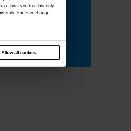
lso allows you to allow only
this only. You can change
he European Court of Justice
ds. There is a particular risk
Allow all cookies