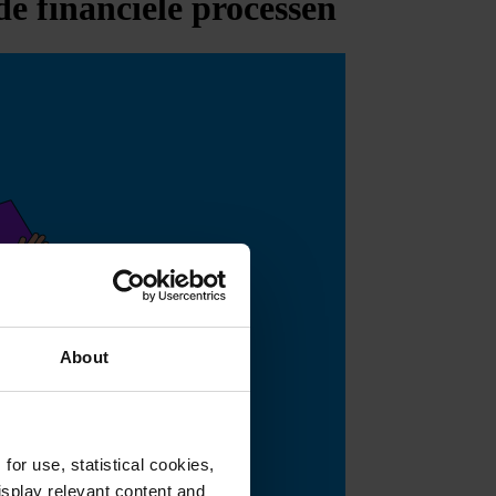
e financiële processen
About
or use, statistical cookies,
splay relevant content and