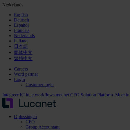
Nederlands
English
Deutsch
Español
Français
Nederlands
Italiano
日本語
简体中文
繁體中文
Careers
Word partner
Login
Customer login
Integreer KI in je workflows met het CFO Solution Platform. Meer i
Oplossingen
CFO
Group Accountant