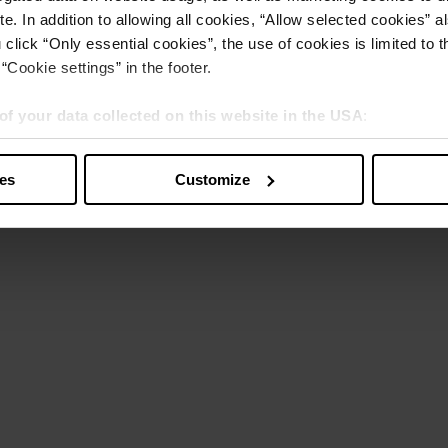
e. In addition to allowing all cookies, “Allow selected cookies” a
 click “Only essential cookies”, the use of cookies is limited to 
“Cookie settings” in the footer.
of your data collected on this website in the USA
:
s” you also agree that your data will be processed in the USA. T
y with a level of data protection that is inadequate by EU standar
ies
Customize
sed by US authorities.