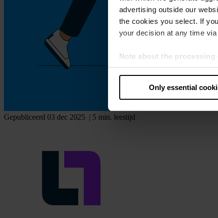
advertising outside our websit
the cookies you select. If you
your decision at any time via 
Note about the processing 
By clicking “Allow all cookie
judges the USA to be a countr
Only essential cook
that your data may be proces
Gepubliceerd 03 dec 2025
| 5 min. leestijd