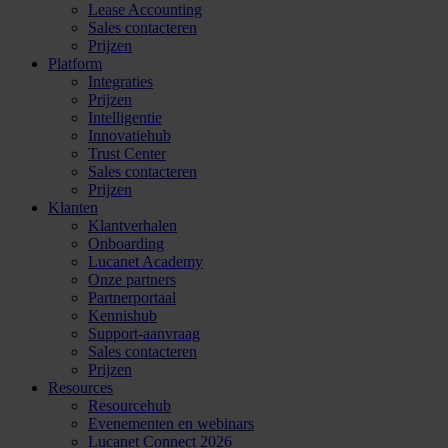
Lease Accounting
Sales contacteren
Prijzen
Platform
Integraties
Prijzen
Intelligentie
Innovatiehub
Trust Center
Sales contacteren
Prijzen
Klanten
Klantverhalen
Onboarding
Lucanet Academy
Onze partners
Partnerportaal
Kennishub
Support-aanvraag
Sales contacteren
Prijzen
Resources
Resourcehub
Evenementen en webinars
Lucanet Connect 2026