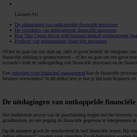
Lucanet AG
De uitdagingen van ontkoppelde financiële processen
De voordelen van geïntegreerde financiële processen
Hoe Thai Union tijd en geld bespaart dankzij geïntegreerde fin
Profiteer van geïntegreerde financiële processen
Of het nu gaat om een start-up, mkb of groot bedrijf: de integratie van
financiële afdeling is gestructureerd – of het nu gaat om een groot te
scenario's leidt de ontkoppeling van financiële processen en de financi
Een
oplossing voor financieel management
kan de financiële processe
hiermee overwinnen? In dit artikel lees je hoe je tijd kunt besparen 
De uitdagingen van ontkoppelde financiële
Het traditionele proces van de jaarafsluiting begint met het invoere
grootboeken, en een poging de financiële gegevens te interpreteren 
Op dit moment groeit de onzekerheid in veel financiële teams. Bij vr
daling uitleggen?" moeten vaak meerdere Excel-bestanden worden door