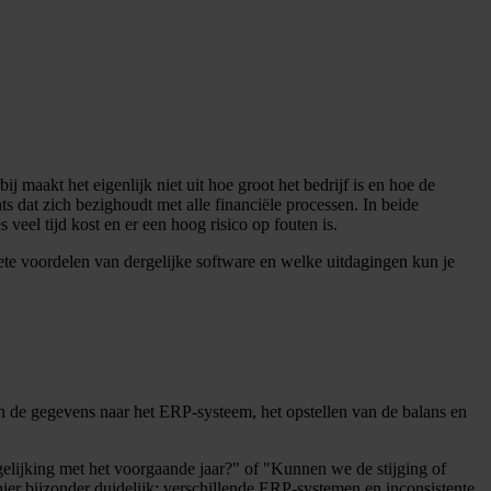
j maakt het eigenlijk niet uit hoe groot het bedrijf is en hoe de
ts dat zich bezighoudt met alle financiële processen. In beide
 veel tijd kost en er een hoog risico op fouten is.
ete voordelen van dergelijke software en welke uitdagingen kun je
an de gegevens naar het ERP-systeem, het opstellen van de balans en
gelijking met het voorgaande jaar?" of "Kunnen we de stijging of
er bijzonder duidelijk: verschillende ERP-systemen en inconsistente