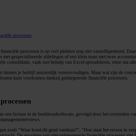
anciële processen
 financiële processen is op veel plekken nog niet vanzelfsprekend. Daarbi
am met gespecialiseerde afdelingen of een klein team met twee accountan
ële consolidatie, vaak met behulp van Excel-spreadsheets, ertoe dat alles
n binnen je bedrijf aanzienlijk vereenvoudigen. Maar wat zijn de concr
en fouten kunt voorkomen dankzij geïntegreerde financiële processen.
 processen
n van een factuur in de boekhoudsoftware, gevolgd door het overzetten v
in managementreviews.
agen zoals "Waar komt dit getal vandaan?", "Hoe staat het ervoor in ver
zocht. De gevolgen van niet-geïntegreerde financiële processen zijn hi