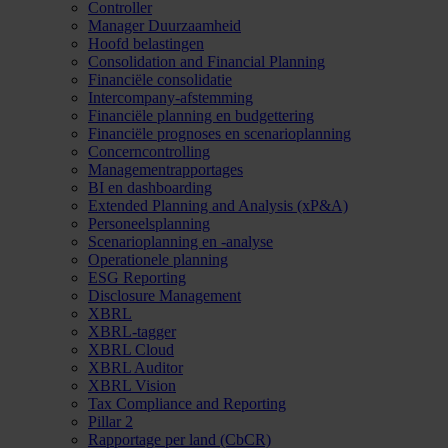
Controller
Manager Duurzaamheid
Hoofd belastingen
Consolidation and Financial Planning
Financiële consolidatie
Intercompany-afstemming
Financiële planning en budgettering
Financiële prognoses en scenarioplanning
Concerncontrolling
Managementrapportages
BI en dashboarding
Extended Planning and Analysis (xP&A)
Personeelsplanning
Scenarioplanning en -analyse
Operationele planning
ESG Reporting
Disclosure Management
XBRL
XBRL-tagger
XBRL Cloud
XBRL Auditor
XBRL Vision
Tax Compliance and Reporting
Pillar 2
Rapportage per land (CbCR)