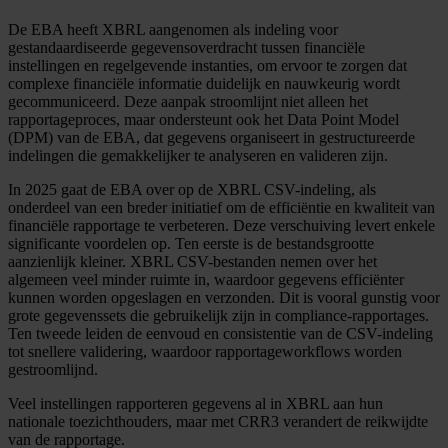
De EBA heeft XBRL aangenomen als indeling voor
gestandaardiseerde gegevensoverdracht tussen financiële
instellingen en regelgevende instanties, om ervoor te zorgen dat
complexe financiële informatie duidelijk en nauwkeurig wordt
gecommuniceerd. Deze aanpak stroomlijnt niet alleen het
rapportageproces, maar ondersteunt ook het Data Point Model
(DPM) van de EBA, dat gegevens organiseert in gestructureerde
indelingen die gemakkelijker te analyseren en valideren zijn.
In 2025 gaat de EBA over op de XBRL CSV-indeling, als
onderdeel van een breder initiatief om de efficiëntie en kwaliteit van
financiële rapportage te verbeteren. Deze verschuiving levert enkele
significante voordelen op. Ten eerste is de bestandsgrootte
aanzienlijk kleiner. XBRL CSV-bestanden nemen over het
algemeen veel minder ruimte in, waardoor gegevens efficiënter
kunnen worden opgeslagen en verzonden. Dit is vooral gunstig voor
grote gegevenssets die gebruikelijk zijn in compliance-rapportages.
Ten tweede leiden de eenvoud en consistentie van de CSV-indeling
tot snellere validering, waardoor rapportageworkflows worden
gestroomlijnd.
Veel instellingen rapporteren gegevens al in XBRL aan hun
nationale toezichthouders, maar met CRR3 verandert de reikwijdte
van de rapportage.