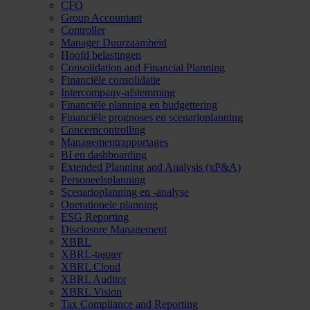
CFO
Group Accountant
Controller
Manager Duurzaamheid
Hoofd belastingen
Consolidation and Financial Planning
Financiële consolidatie
Intercompany-afstemming
Financiële planning en budgettering
Financiële prognoses en scenarioplanning
Concerncontrolling
Managementrapportages
BI en dashboarding
Extended Planning and Analysis (xP&A)
Personeelsplanning
Scenarioplanning en -analyse
Operationele planning
ESG Reporting
Disclosure Management
XBRL
XBRL-tagger
XBRL Cloud
XBRL Auditor
XBRL Vision
Tax Compliance and Reporting