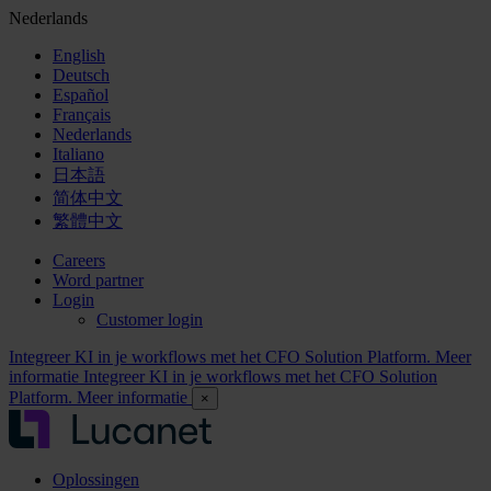
Nederlands
English
Deutsch
Español
Français
Nederlands
Italiano
日本語
简体中文
繁體中文
Careers
Word partner
Login
Customer login
Integreer KI in je workflows met het CFO Solution Platform. Meer
informatie
Integreer KI in je workflows met het CFO Solution
Platform. Meer informatie
×
Oplossingen