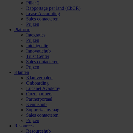
Pillar 2
Rapportage per land (CbCR)
Lease Accounting
Sales contacteren
Prijzen
Platform
Integraties
Prijzen
Intelligentie
Innovatiehub
Trust Center
Sales contacteren
Prijzen
Klanten
Klantverhalen
Onboarding
Lucanet Academy
Onze partners
Partnerportaal
Kennishub
Support-aanvraag
Sales contacteren
Prijzen
Resources
Resourcehub