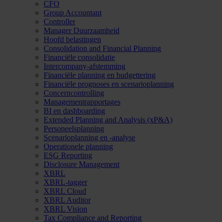
CFO
Group Accountant
Controller
Manager Duurzaamheid
Hoofd belastingen
Consolidation and Financial Planning
Financiële consolidatie
Intercompany-afstemming
Financiële planning en budgettering
Financiële prognoses en scenarioplanning
Concerncontrolling
Managementrapportages
BI en dashboarding
Extended Planning and Analysis (xP&A)
Personeelsplanning
Scenarioplanning en -analyse
Operationele planning
ESG Reporting
Disclosure Management
XBRL
XBRL-tagger
XBRL Cloud
XBRL Auditor
XBRL Vision
Tax Compliance and Reporting