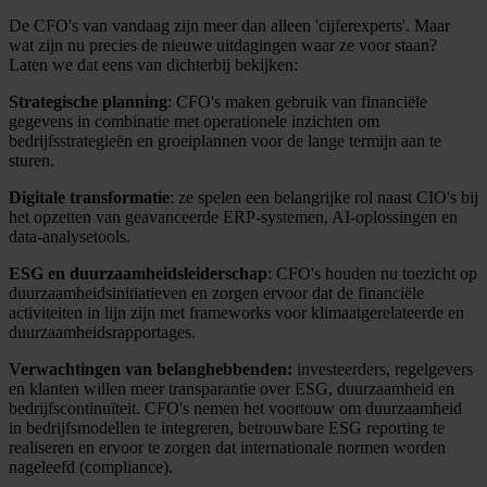
De CFO's van vandaag zijn meer dan alleen 'cijferexperts'. Maar
wat zijn nu precies de nieuwe uitdagingen waar ze voor staan?
Laten we dat eens van dichterbij bekijken:
Strategische planning
: CFO's maken gebruik van financiële
gegevens in combinatie met operationele inzichten om
bedrijfsstrategieën en groeiplannen voor de lange termijn aan te
sturen.
Digitale transformatie
: ze spelen een belangrijke rol naast CIO's bij
het opzetten van geavanceerde ERP-systemen, AI-oplossingen en
data-analysetools.
ESG en duurzaamheidsleiderschap
: CFO's houden nu toezicht op
duurzaamheidsinitiatieven en zorgen ervoor dat de financiële
activiteiten in lijn zijn met frameworks voor klimaatgerelateerde en
duurzaamheidsrapportages.
Verwachtingen van belanghebbenden:
investeerders, regelgevers
en klanten willen meer transparantie over ESG, duurzaamheid en
bedrijfscontinuïteit. CFO's nemen het voortouw om duurzaamheid
in bedrijfsmodellen te integreren, betrouwbare ESG reporting te
realiseren en ervoor te zorgen dat internationale normen worden
nageleefd (compliance).