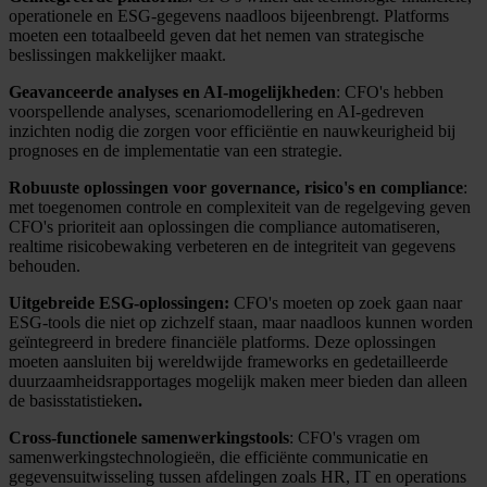
operationele en ESG-gegevens naadloos bijeenbrengt. Platforms
moeten een totaalbeeld geven dat het nemen van strategische
beslissingen makkelijker maakt.
Geavanceerde analyses en AI-mogelijkheden
: CFO's hebben
voorspellende analyses, scenariomodellering en AI-gedreven
inzichten nodig die zorgen voor efficiëntie en nauwkeurigheid bij
prognoses en de implementatie van een strategie.
Robuuste oplossingen voor governance, risico's en compliance
:
met toegenomen controle en complexiteit van de regelgeving geven
CFO's prioriteit aan oplossingen die compliance automatiseren,
realtime risicobewaking verbeteren en de integriteit van gegevens
behouden.
Uitgebreide ESG-oplossingen:
CFO's moeten op zoek gaan naar
ESG-tools die niet op zichzelf staan, maar naadloos kunnen worden
geïntegreerd in bredere financiële platforms. Deze oplossingen
moeten aansluiten bij wereldwijde frameworks en gedetailleerde
duurzaamheidsrapportages mogelijk maken meer bieden dan alleen
de basisstatistieken
.
Cross-functionele samenwerkingstools
: CFO's vragen om
samenwerkingstechnologieën, die efficiënte communicatie en
gegevensuitwisseling tussen afdelingen zoals HR, IT en operations