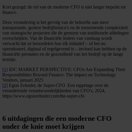
Kort gezegd: de rol van de moderne CFO is niet langer beperkt tot
finance.
Deze verandering is het gevolg van de behoefte aan meer
transparantie, grotere bedrijfsrisico's en de toenemende complexiteit
van strategische projecten die de grenzen van traditionele afdelingen
overschrijden. Van de financiële leiders van vandaag wordt
verwacht dat ze beoordelen hoe elk initiatief – of het nu
operationeel, digitaal of regelgevend is – invloed kan hebben op de
financiële prestaties en de gezondheid van het bedrijf op de lange
termijn.
[1]
IDC MARKET PERSPECTIVE: CFOs Are Expanding Their
Responsibilities Beyond Finance: The impact on Technology
Vendors, januari 2025
[2]
Egon Zehnder, de Super-CFO. Een rapprtage over de
veranderende verantwoordelijkheden van CFO's, 2024,
https://www.egonzehnder.com/the-super-cfo
6 uitdagingen die een moderne CFO
onder de knie moet krijgen