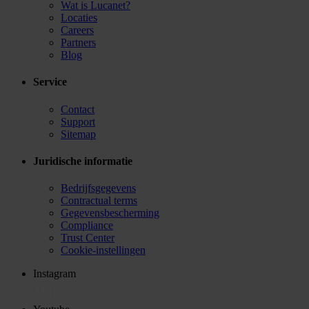
Wat is Lucanet?
Locaties
Careers
Partners
Blog
Service
Contact
Support
Sitemap
Juridische informatie
Bedrijfsgegevens
Contractual terms
Gegevensbescherming
Compliance
Trust Center
Cookie-instellingen
Instagram