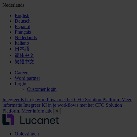
Nederlands
English
Deutsch
Español
Français
Nederlands
Italiano
日本語
简体中文
繁體中文
Careers
Word partner
Login
Customer login
Integreer KI in je workflows met het CFO Solution Platform. Meer
informatie
Integreer KI in je workflows met het CFO Solution
Platform. Meer informatie
×
Oplossingen