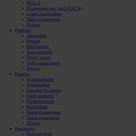
Pillar 2
Rapportage per land (CbCR)
Lease Accounting
Sales contacteren
Prijzen
Platform
Integraties
Prijzen
Intelligentie
Innovatiehub
Trust Center
Sales contacteren
Prijzen
Klanten
Klantverhalen
Onboarding
Lucanet Academy
Onze partners
Partnerportaal
Kennishub
Support-aanvraag
Sales contacteren
Prijzen
Resources
Resourcehub