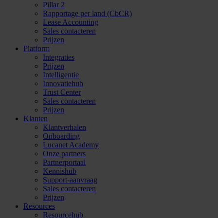
Pillar 2
Rapportage per land (CbCR)
Lease Accounting
Sales contacteren
Prijzen
Platform
Integraties
Prijzen
Intelligentie
Innovatiehub
Trust Center
Sales contacteren
Prijzen
Klanten
Klantverhalen
Onboarding
Lucanet Academy
Onze partners
Partnerportaal
Kennishub
Support-aanvraag
Sales contacteren
Prijzen
Resources
Resourcehub