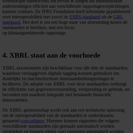
wereldwijde frameworks om ervoor te zorgen dat multinationale
ondernemingen efficiënt aan verschillende rapportageverplichtingen
kunnen voldoen. De IFRS Foundation heeft informatie gepubliceerd
over interoperabiliteit met zowel de
ESRS-standaard
als de
GRI-
standaard
. Het doel is om een hoge mate van afstemming tussen de
standaarden te bereiken, met een focus
op klimaatgerelateerde rapportage.
4. XBRL staat aan de voorhoede
XBRL-taxonomieën zijn beschikbaar voor alle drie de standaarden,
waardoor verslaggevers digitale tagging kunnen gebruiken om
duidelijke en machineleesbare duurzaamheidsrapportages te
faciliteren. De adoptie van XBRL voor deze standaarden verhoogt
de efficiëntie van gegevensverzameling, verspreiding en gebruik, en
bevordert een naadloze integratie met bestaande financiële
datasystemen.
De XBRL-gemeenschap werkt ook aan een technische oplossing
om de interoperabiliteit van de standaarden te ondersteunen,
genaamd
concordance
. Hiermee kunnen rapporten die volgens
verschillende standaarden zijn gemaakt automatisch worden
vergeleken en kunnen (delen van) rapporten automatisch worden