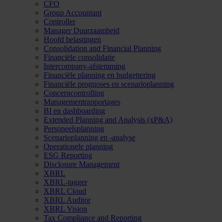
CFO
Group Accountant
Controller
Manager Duurzaamheid
Hoofd belastingen
Consolidation and Financial Planning
Financiële consolidatie
Intercompany-afstemming
Financiële planning en budgettering
Financiële prognoses en scenarioplanning
Concerncontrolling
Managementrapportages
BI en dashboarding
Extended Planning and Analysis (xP&A)
Personeelsplanning
Scenarioplanning en -analyse
Operationele planning
ESG Reporting
Disclosure Management
XBRL
XBRL-tagger
XBRL Cloud
XBRL Auditor
XBRL Vision
Tax Compliance and Reporting