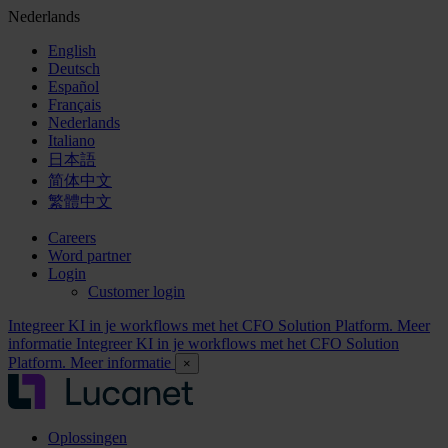
Nederlands
English
Deutsch
Español
Français
Nederlands
Italiano
日本語
简体中文
繁體中文
Careers
Word partner
Login
Customer login
Integreer KI in je workflows met het CFO Solution Platform. Meer
informatie
Integreer KI in je workflows met het CFO Solution
Platform. Meer informatie
×
Oplossingen